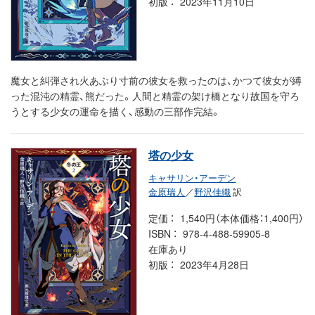
初版
2023年11月10日
魔女と糾弾され火あぶり寸前の彼女を救ったのは、かつて彼女が縛
った混沌の精霊、熊だった。人間と精霊の架け橋となり故国を守ろ
うとする少女の運命を描く、感動の三部作完結。
塔の少女
キャサリン・アーデン
金原瑞人
／
野沢佳織
訳
定価
1,540円（本体価格：1,400円）
ISBN
978-4-488-59905-8
在庫あり
初版
2023年4月28日