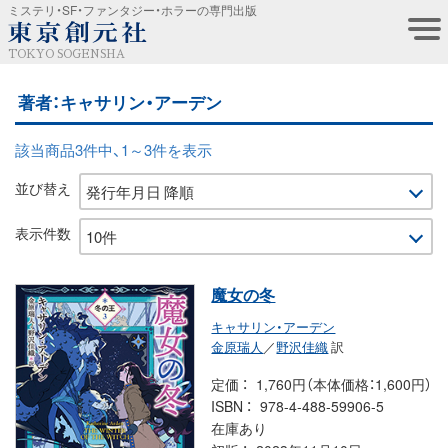
ミステリ・SF・ファンタジー・ホラーの専門出版
TOKYO SOGENSHA
著者：キャサリン・アーデン
該当商品3件中、1～3件を表示
並び替え
表示件数
魔女の冬
キャサリン・アーデン
金原瑞人
／
野沢佳織
訳
定価
1,760円（本体価格：1,600円）
ISBN
978-4-488-59906-5
在庫あり