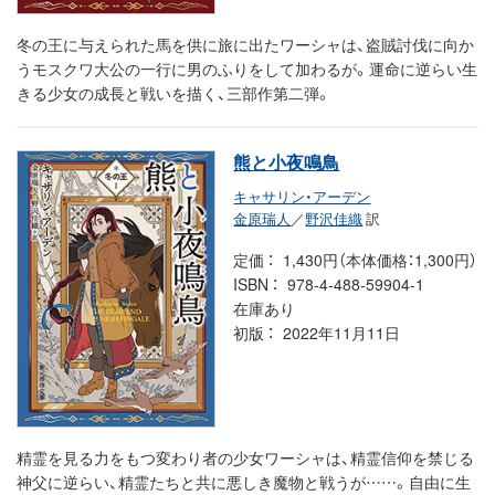
冬の王に与えられた馬を供に旅に出たワーシャは、盗賊討伐に向か
うモスクワ大公の一行に男のふりをして加わるが。運命に逆らい生
きる少女の成長と戦いを描く、三部作第二弾。
熊と小夜鳴鳥
キャサリン・アーデン
金原瑞人
／
野沢佳織
訳
定価
1,430円（本体価格：1,300円）
ISBN
978-4-488-59904-1
在庫あり
初版
2022年11月11日
精霊を見る力をもつ変わり者の少女ワーシャは、精霊信仰を禁じる
神父に逆らい、精霊たちと共に悪しき魔物と戦うが……。自由に生