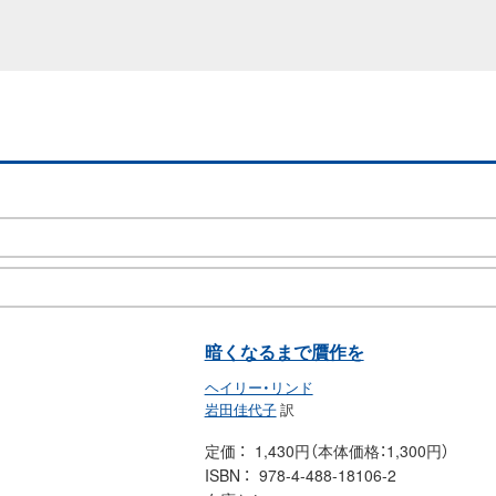
暗くなるまで贋作を
ヘイリー・リンド
岩田佳代子
訳
定価
1,430円（本体価格：1,300円）
ISBN
978-4-488-18106-2