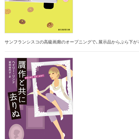
サンフランシスコの高級画廊のオープニングで、展示品からぶら下が