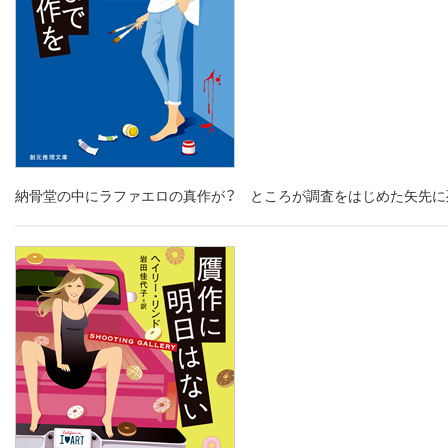
納骨堂の中にラファエロの真作が？ ところが調査をはじめた矢先に