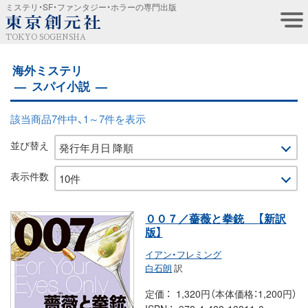
ミステリ・SF・ファンタジー・ホラーの専門出版
TOKYO SOGENSHA
海外ミステリ
スパイ小説
該当商品7件中、1～7件を表示
並び替え
表示件数
００７／薔薇と拳銃
【新訳
版】
イアン・フレミング
白石朗
訳
定価
1,320円（本体価格：1,200円）