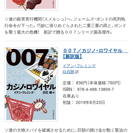
ソ連の殺害実行機関（スメルシュ）へ、ジェームズ・ボンドの死刑執
行命令が下った。巧妙に張りめぐらされた二重三重の罠と、ボンド
を襲う最大の危機！ 新訳で贈る００７シリーズ最高傑作。
００７／カジノ・ロワイヤル
【新訳版】
イアン・フレミング
白石朗
訳
定価
836円（本体価格：760円）
ISBN
978-4-488-13809-7
在庫あり
初版
2019年8月23日
ソ連の大物スパイを破滅させるために、巨額の賭け金が動く緊迫の