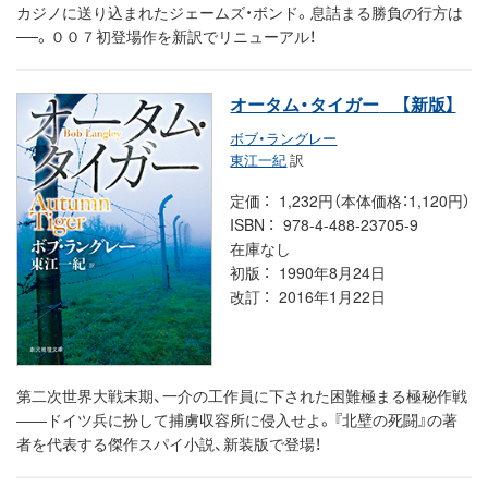
カジノに送り込まれたジェームズ・ボンド。息詰まる勝負の行方は
──。００７初登場作を新訳でリニューアル！
オータム・タイガー
【新版】
ボブ・ラングレー
東江一紀
訳
定価
1,232円（本体価格：1,120円）
ISBN
978-4-488-23705-9
在庫なし
初版
1990年8月24日
改訂
2016年1月22日
第二次世界大戦末期、一介の工作員に下された困難極まる極秘作戦
――ドイツ兵に扮して捕虜収容所に侵入せよ。『北壁の死闘』の著
者を代表する傑作スパイ小説、新装版で登場！