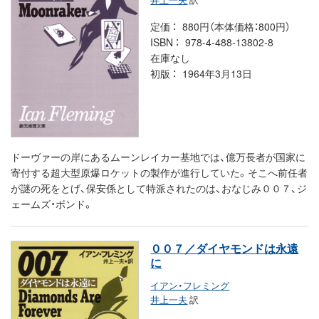
定価
880円（本体価格：800円）
ISBN
978-4-488-13802-8
在庫なし
初版
1964年3月13日
ドーヴァーの岸にあるムーンレイカー基地では、億万長者が国家に
寄付する超大型原爆ロケットの製作が進行していた。そこへ前任者
が謎の死をとげ、保安係として特派されたのは、おなじみ００７、ジ
ェームズ・ボンド。
００７／ダイヤモンドは永遠
に
イアン・フレミング
井上一夫
訳