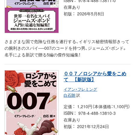
ISBN
978-4-488-13811-0
在庫あり
初版
2026年5月8日
さまざまな国で危険な任務を遂行する、イギリス秘密情報部きって
の腕利きのスパイ──007のコードを持つ男、ジェームズ・ボンド。
名手による新訳で贈る5編の傑作短編集！
００７／ロシアから愛をこめ
て
【新訳版】
イアン・フレミング
白石朗
訳
定価
1,210円（本体価格：1,100円）
ISBN
978-4-488-13810-3
在庫あり
初版
2021年12月24日