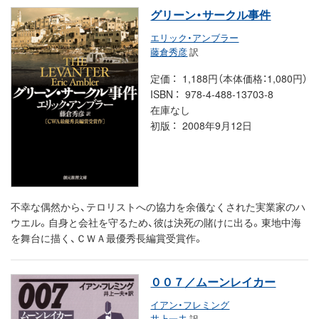
グリーン・サークル事件
エリック・アンブラー
藤倉秀彦
訳
定価
1,188円（本体価格：1,080円）
ISBN
978-4-488-13703-8
在庫なし
初版
2008年9月12日
不幸な偶然から、テロリストへの協力を余儀なくされた実業家のハ
ウエル。自身と会社を守るため、彼は決死の賭けに出る。東地中海
を舞台に描く、ＣＷＡ最優秀長編賞受賞作。
００７／ムーンレイカー
イアン・フレミング
井上一夫
訳