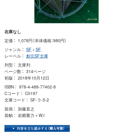
在庫なし
定価
1,078円（本体価格：980円）
ジャンル
SF
>
SF
レーベル
創元SF文庫
判型
文庫判
ページ数
314ページ
初版
2018年10月12日
ISBN
978-4-488-77402-8
Cコード
C0197
文庫コード
SF-ラ-5-2
装画
加藤直之
装幀
岩郷重力＋W.I