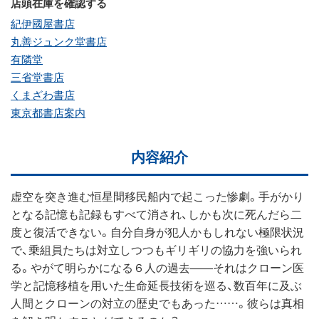
店頭在庫を確認する
紀伊國屋書店
丸善ジュンク堂書店
有隣堂
三省堂書店
くまざわ書店
東京都書店案内
内容紹介
虚空を突き進む恒星間移民船内で起こった惨劇。手がかり
となる記憶も記録もすべて消され、しかも次に死んだら二
度と復活できない。自分自身が犯人かもしれない極限状況
で、乗組員たちは対立しつつもギリギリの協力を強いられ
る。やがて明らかになる６人の過去――それはクローン医
学と記憶移植を用いた生命延長技術を巡る、数百年に及ぶ
人間とクローンの対立の歴史でもあった……。彼らは真相