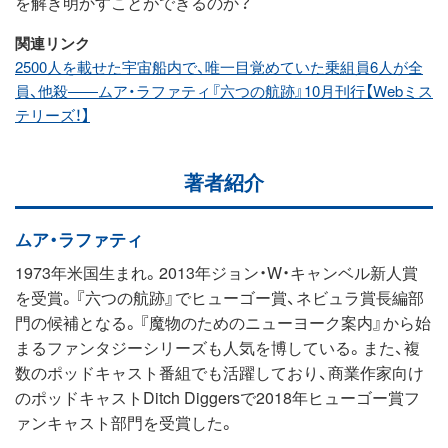
を解き明かすことができるのか？
関連リンク
2500人を載せた宇宙船内で、唯一目覚めていた乗組員6人が全
員、他殺――ムア・ラファティ『六つの航跡』10月刊行【Webミス
テリーズ！】
著者紹介
ムア・ラファティ
1973年米国生まれ。2013年ジョン・W・キャンベル新人賞
を受賞。『六つの航跡』でヒューゴー賞、ネビュラ賞長編部
門の候補となる。『魔物のためのニューヨーク案内』から始
まるファンタジーシリーズも人気を博している。また、複
数のポッドキャスト番組でも活躍しており、商業作家向け
のポッドキャストDitch Diggersで2018年ヒューゴー賞フ
ァンキャスト部門を受賞した。