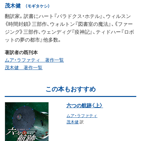
茂木健
（モギタケシ）
翻訳家。訳書にハート『パラドクス・ホテル』、ウィルスン
《時間封鎖》三部作、ウォルトン『図書室の魔法』、《ファー
ジング》三部作、ウェンディグ『疫神記』、ティドハー『ロボ
ットの夢の都市』他多数。
著訳者の既刊本
ムア・ラファティ 著作一覧
茂木健 著作一覧
この本もおすすめ
六つの航跡〈上〉
ムア・ラファティ
茂木健
訳