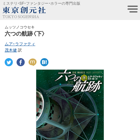
ミステリ・SF・ファンタジー・ホラーの専門出版
TOKYO SOGENSHA
ムッツノコウセキ
六つの航跡〈下〉
ムア・ラファティ
茂木健
訳