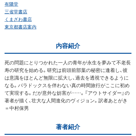
有隣堂
三省堂書店
くまざわ書店
東京都書店案内
内容紹介
死の問題にとりつかれた一人の青年が永生を夢みて不老長
寿の研究を始める。研究は前頭前部葉の秘密に逢着し、彼
は意識をほとんど無限に拡大し、過去を透視できるように
なる。パラドックスを伴わない真の時間旅行がここに初め
て実現する。だが意外な妨害が……。『アウトサイダー』の
著者が描く、壮大な人間進化のヴィジョン。訳者あとがき
＝中村保男
著者紹介