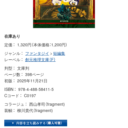
在庫あり
定価
1,320円（本体価格：1,200円）
ジャンル
ファンタジイ
>
短編集
レーベル
創元推理文庫（F）
判型
文庫判
ページ数
398ページ
初版
2025年11月21日
ISBN
978-4-488-58411-5
Cコード
C0197
コラージュ
西山孝司（fragment)
装幀
柳川貴代（fragment)