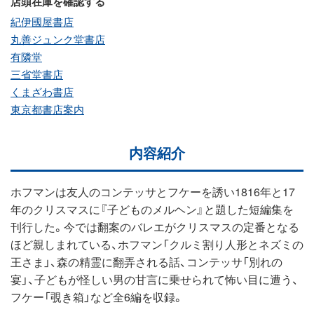
店頭在庫を確認する
紀伊國屋書店
丸善ジュンク堂書店
有隣堂
三省堂書店
くまざわ書店
東京都書店案内
内容紹介
ホフマンは友人のコンテッサとフケーを誘い1816年と17
年のクリスマスに『子どものメルヘン』と題した短編集を
刊行した。今では翻案のバレエがクリスマスの定番となる
ほど親しまれている、ホフマン「クルミ割り人形とネズミの
王さま」、森の精霊に翻弄される話、コンテッサ「別れの
宴」、子どもが怪しい男の甘言に乗せられて怖い目に遭う、
フケー「覗き箱」など全6編を収録。