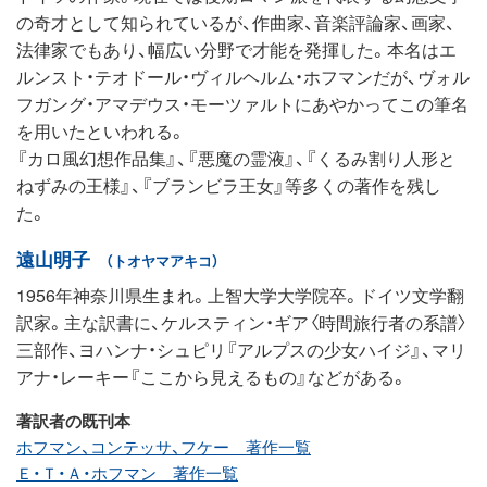
の奇才として知られているが、作曲家、音楽評論家、画家、
法律家でもあり、幅広い分野で才能を発揮した。本名はエ
ルンスト・テオドール・ヴィルヘルム・ホフマンだが、ヴォル
フガング・アマデウス・モーツァルトにあやかってこの筆名
を用いたといわれる。
『カロ風幻想作品集』、『悪魔の霊液』、『くるみ割り人形と
ねずみの王様』、『ブランビラ王女』等多くの著作を残し
た。
遠山明子
（トオヤマアキコ）
1956年神奈川県生まれ。上智大学大学院卒。ドイツ文学翻
訳家。主な訳書に、ケルスティン・ギア〈時間旅行者の系譜〉
三部作、ヨハンナ・シュピリ『アルプスの少女ハイジ』、マリ
アナ・レーキー『ここから見えるもの』などがある。
著訳者の既刊本
ホフマン、コンテッサ、フケー 著作一覧
Ｅ・Ｔ・Ａ・ホフマン 著作一覧