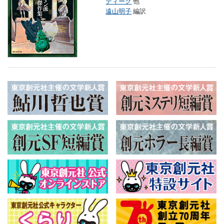
ティーク
他
遠山明子
編訳