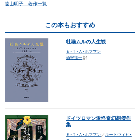
遠山明子 著作一覧
この本もおすすめ
牡猫ムルの人生観
Ｅ・Ｔ・Ａ・ホフマン
酒寄進一
訳
ドイツロマン派怪奇幻想傑作
集
Ｅ・Ｔ・Ａ・ホフマン
／
ルートヴィヒ・