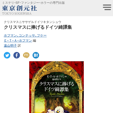
ミステリ・SF・ファンタジー・ホラーの専門出版
TOKYO SOGENSHA
クリスマスニササゲルドイツキタンシュウ
クリスマスに捧げるドイツ綺譚集
ホフマン、コンテッサ、フケー
Ｅ・Ｔ・Ａ・ホフマン
編
遠山明子
訳