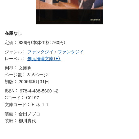
在庫なし
定価
836円（本体価格：760円）
ジャンル
ファンタジイ
>
ファンタジイ
レーベル
創元推理文庫（F）
判型
文庫判
ページ数
316ページ
初版
2005年5月31日
ISBN
978-4-488-56601-2
Cコード
C0197
文庫コード
F-ネ-1-1
装画
合田ノブヨ
装幀
柳川貴代