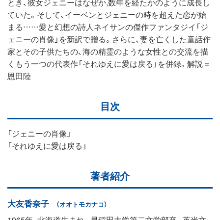
とき、彼女ジェニーはなぜか,数年を経たかのように成長し
ていた。そして、イーベンとジェニーの時を超えた恋が始
まる……愛と幻想の詩人ネイサンの傑作ファンタジイ「ジ
ェニーの肖像」を新訳で贈る。さらに、妻を亡くした童話作
家とその子供たちの、海の精霊のような女性との交流を描
くもう一つの代表作「それゆえに愛は戻る」を併録。解説＝
恩田陸
目次
「ジェニーの肖像」
「それゆえに愛は戻る」
著者紹介
大友香奈子
（オオトモカナコ）
1965年、北海道生まれ。早稲田大学第二文学部卒。英米文