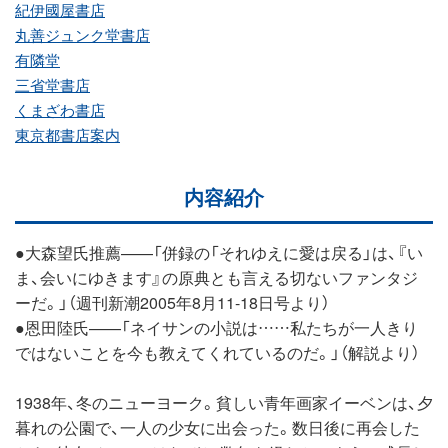
紀伊國屋書店
丸善ジュンク堂書店
有隣堂
三省堂書店
くまざわ書店
東京都書店案内
内容紹介
●大森望氏推薦——「併録の「それゆえに愛は戻る」は、『い
ま、会いにゆきます』の原典とも言える切ないファンタジ
ーだ。」（週刊新潮2005年8月11-18日号より）
●恩田陸氏——「ネイサンの小説は……私たちが一人きり
ではないことを今も教えてくれているのだ。」（解説より）
1938年、冬のニューヨーク。貧しい青年画家イーベンは、夕
暮れの公園で、一人の少女に出会った。数日後に再会した