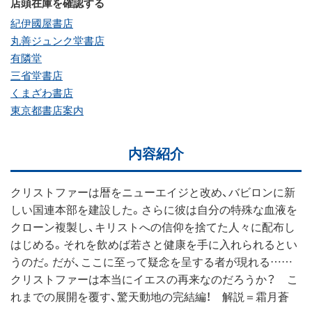
店頭在庫を確認する
紀伊國屋書店
丸善ジュンク堂書店
有隣堂
三省堂書店
くまざわ書店
東京都書店案内
内容紹介
クリストファーは暦をニューエイジと改め、バビロンに新
しい国連本部を建設した。さらに彼は自分の特殊な血液を
クローン複製し、キリストへの信仰を捨てた人々に配布し
はじめる。それを飲めば若さと健康を手に入れられるとい
うのだ。だが、ここに至って疑念を呈する者が現れる……
クリストファーは本当にイエスの再来なのだろうか？ こ
れまでの展開を覆す、驚天動地の完結編！ 解説＝霜月蒼