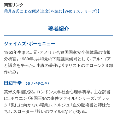
関連リンク
霜月蒼氏による解説［全文］を読む【Webミステリーズ！】
著者紹介
ジェイムズ・ボーセニュー
1953年生まれ。元・アメリカ合衆国国家安全保障局の情報
分析官。1980年、共和党の下院議員候補として、アル・ゴア
と議席を争った。小説の著作は《キリストのクローン》３部
作のみ。
田辺千幸
（タナベチユキ）
英米文学翻訳家。ロンドン大学社会心理学科卒。主な訳書
に、ボウエン〈英国王妃の事件ファイル〉シリーズ、ブラッ
ク『狐には向かない職業』、トルジュ『血の魔術書と姉妹た
ち』、スローター『報いのウィル』などがある。