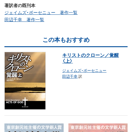
著訳者の既刊本
ジェイムズ・ボーセニュー 著作一覧
田辺千幸 著作一覧
この本もおすすめ
キリストのクローン／覚醒
〈上〉
ジェイムズ・ボーセニュー
田辺千幸
訳