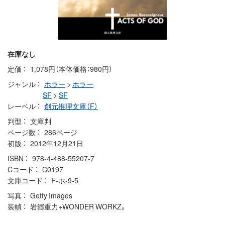
在庫なし
定価
1,078円（本体価格：980円）
ジャンル
ホラー
>
ホラー
SF
>
SF
レーベル
創元推理文庫（F）
判型
文庫判
ページ数
286ページ
初版
2012年12月21日
ISBN
978-4-488-55207-7
Cコード
C0197
文庫コード
F-ホ-9-5
写真
Getty Images
装幀
岩郷重力+WONDER WORKZ。