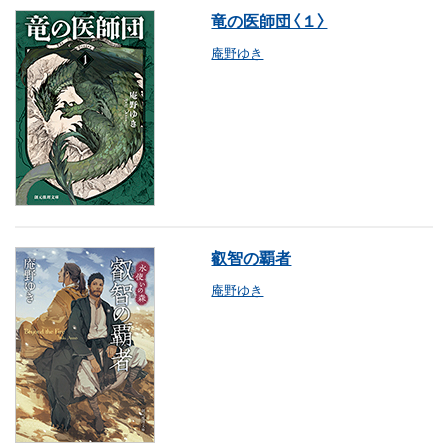
竜の医師団〈１〉
庵野ゆき
叡智の覇者
庵野ゆき