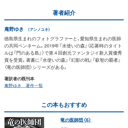
著者紹介
庵野ゆき
（アンノユキ）
徳島県生まれのフォトグラファーと、愛知県生まれの医師
の共同ペンネーム。2019年『水使いの森』（応募時のタイト
ルは『門のある島』）で第４回創元ファンタジイ新人賞優秀
賞を受賞。著書に『水使いの森』『幻影の戦』『叡智の覇者』
〈竜の医師団〉シリーズがある。
著訳者の既刊本
庵野ゆき 著作一覧
この本もおすすめ
竜の医師団〈6〉