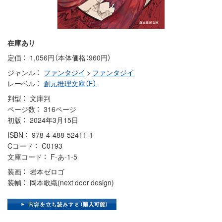
在庫あり
定価
1,056円（本体価格：960円）
ジャンル
ファンタジイ
>
ファンタジイ
レーベル
創元推理文庫（F）
判型
文庫判
ページ数
316ページ
初版
2024年3月15日
ISBN
978-4-488-52411-1
Cコード
C0193
文庫コード
F-あ-1-5
装画
岩本ゼロゴ
装幀
岡本歌織(next door design)