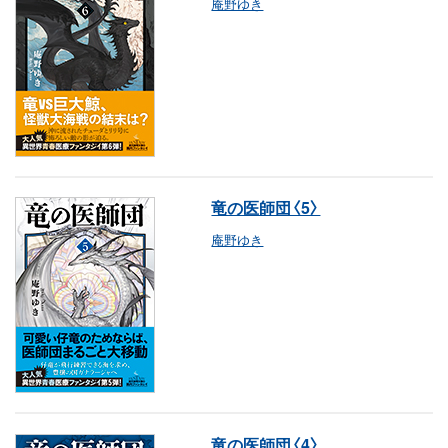
庵野ゆき
竜の医師団〈5〉
庵野ゆき
竜の医師団〈4〉