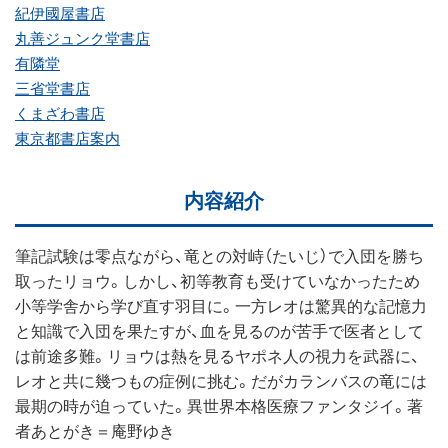
紀伊國屋書店
丸善ジュンク堂書店
有隣堂
三省堂書店
くまざわ書店
東京都書店案内
内容紹介
筆記試験は零点ながら、竜との対峙（たいじ）で入団を勝ち
取ったリョウ。しかし、初等教育も受けていなかったため
小等学舎から学び直す羽目に。一方レオは驚異的な記憶力
と知識で入団を果たすが、血を見るのが苦手で医者として
は前途多難。リョウは熱を見るヤポネ人の視力を武器に、
レオと共に幾つもの症例に挑む。だがカランバスの竜には
最期の時が迫っていた。異世界本格医療ファンタジイ。著
者あとがき＝庵野ゆき