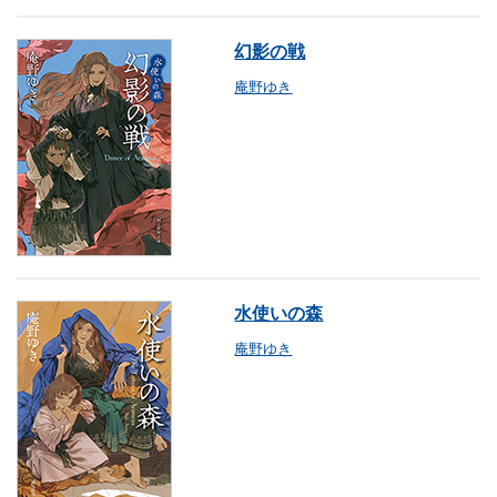
幻影の戦
庵野ゆき
水使いの森
庵野ゆき