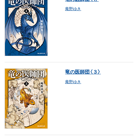
庵野ゆき
竜の医師団〈３〉
庵野ゆき