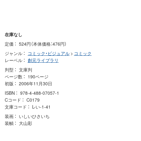
在庫なし
定価
524円（本体価格：476円）
ジャンル
コミック・ビジュアル
>
コミック
レーベル
創元ライブラリ
判型
文庫判
ページ数
190ページ
初版
2006年11月30日
ISBN
978-4-488-07057-1
Cコード
C0179
文庫コード
L-い-1-41
装画
いしいひさいち
装幀
大山彩