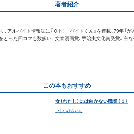
著者紹介
、アルバイト情報誌に『Ｏｈ！ バイトくん』を連載、79年『がん
をとった四コマも数多い。文春漫画賞、手治虫文化賞受賞。主な作
この本もおすすめ
女（わたし）には向かない職業〈１〉
いしいひさいち