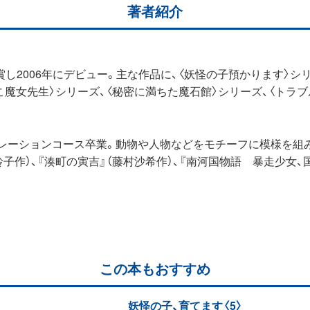
著者紹介
し2006年にデビュー。主な作品に、〈妖怪の子預かります〉シリ
こ魔女先生〉シリーズ、〈秘密に満ちた魔石館〉シリーズ、〈トラブ
レーションコース卒業。動物や人物などをモチーフに模様を組
子作）、『湊町の寅吉』（藤村沙希作）、『南河国物語 暴走少女、
この本もおすすめ
妖怪の子、育てます〈5〉