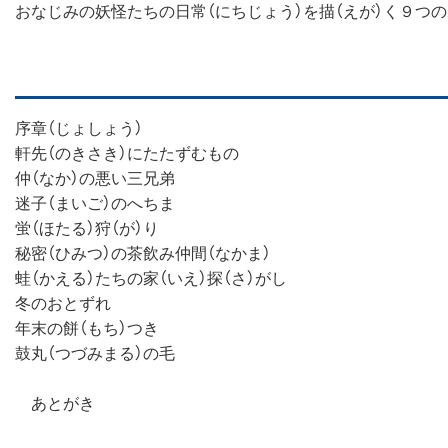
おなじみの妖怪たちの日常（にちじょう）を描（えが）く９つの
序章（じょしょう）
軒先（のきさき）にたたずむもの
仲（なか）の悪い三兄弟
迷子（まいご）のへちま
蛍（ほたる）狩（が）り
秘密（ひみつ）の茶飲み仲間（なかま）
蛙（かえる）たちの家（いえ）探（さ）がし
冬のおとずれ
年末の餅（もち）つき
鼓丸（つづみまる）の毛
あとがき