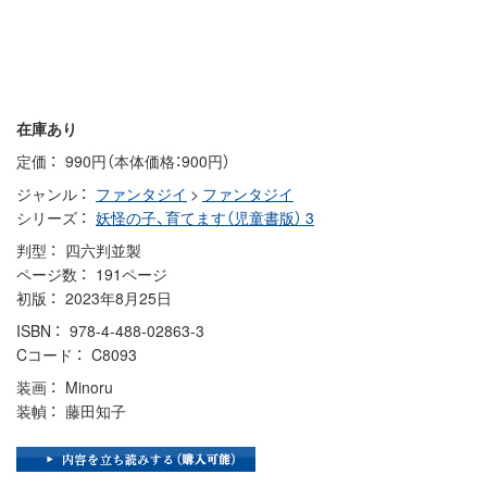
在庫あり
定価
990円（本体価格：900円）
ジャンル
ファンタジイ
>
ファンタジイ
シリーズ
妖怪の子、育てます（児童書版） 3
判型
四六判並製
ページ数
191ページ
初版
2023年8月25日
ISBN
978-4-488-02863-3
Cコード
C8093
装画
Minoru
装幀
藤田知子