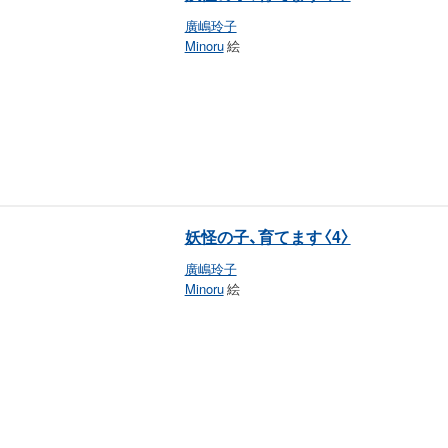
廣嶋玲子
Minoru
絵
妖怪の子、育てます〈4〉
廣嶋玲子
Minoru
絵