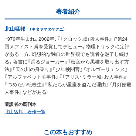
著者紹介
北山猛邦
（キタヤマタケクニ）
1979年生まれ。2002年、『「クロック城」殺人事件』で第24
回メフィスト賞を受賞してデビュー。物理トリックに定評
がある一方、幻想的な独自の世界観でも読者を魅了し続け
る。著書に『踊るジョーカー』『密室から黒猫を取り出す方
法』『天の川の舟乗り』『少年検閲官』『オルゴーリェンヌ』
『アルファベット荘事件』『「アリス・ミラー城」殺人事件』
『つめたい転校生』『私たちが星座を盗んだ理由』『月灯館殺
人事件』などがある。
著訳者の既刊本
北山猛邦 著作一覧
この本もおすすめ