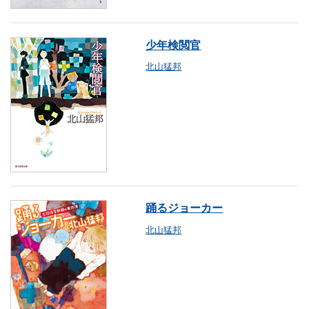
少年検閲官
北山猛邦
踊るジョーカー
北山猛邦