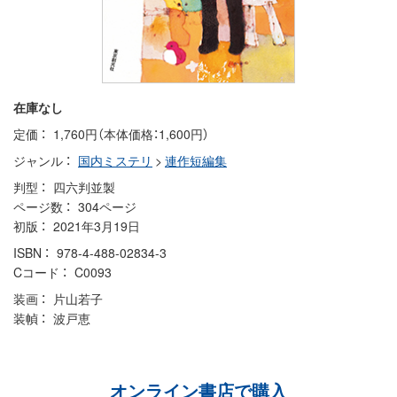
在庫なし
定価
1,760円（本体価格：1,600円）
ジャンル
国内ミステリ
>
連作短編集
判型
四六判並製
ページ数
304ページ
初版
2021年3月19日
ISBN
978-4-488-02834-3
Cコード
C0093
装画
片山若子
装幀
波戸恵
オンライン書店で購入