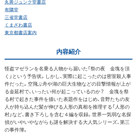
丸善ジュンク堂書店
有隣堂
三省堂書店
くまざわ書店
東京都書店案内
内容紹介
怪盗マゼランを名乗る人物から届いた「祭の夜 金塊を頂
く」という予告状。しかし、実際に起こったのは密室殺人事
件だった。空飛ぶ舟や湖の巨大生物などの目撃情報が上が
る金延村で、いったい何が起こっているのか？ 金塊を祭
る村で起きた事件を描いた表題作をはじめ、音野たちの友
人が持ち込んだ髪が伸びる人形の真相を推理する「人形の
村」など、書き下ろしを含む４編を収録。世界一気弱な名探
偵がいやいやながらも謎を解決する大人気シリーズ、第三
の事件簿。