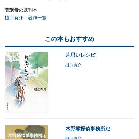
著訳者の既刊本
樋口有介 著作一覧
この本もおすすめ
片思いレシピ
樋口有介
木野塚探偵事務所だ
樋口有介