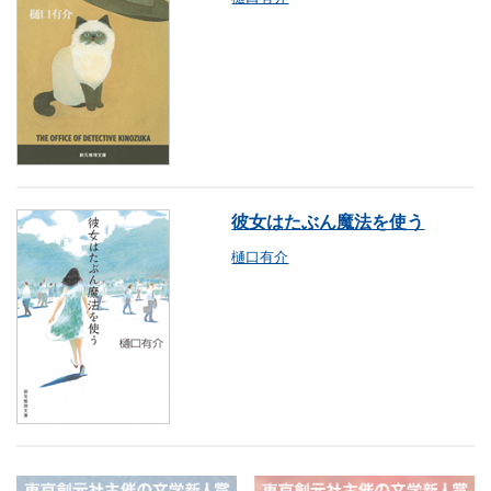
彼女はたぶん魔法を使う
樋口有介