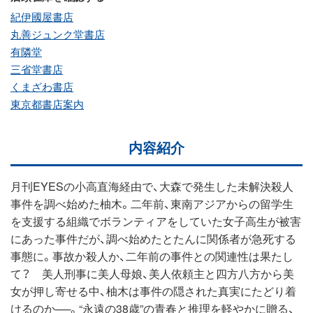
紀伊國屋書店
丸善ジュンク堂書店
有隣堂
三省堂書店
くまざわ書店
東京都書店案内
内容紹介
月刊EYESの小高直海経由で、大森で発生した未解決殺人
事件を調べ始めた柚木。二年前、東南アジアからの留学生
を支援する組織でボランティアをしていた女子高生が被害
にあった事件だが、調べ始めたとたんに関係者が急死する
事態に。事故か殺人か、二年前の事件との関連性は果たし
て？ 美人刑事に美人母娘、美人依頼主と四方八方から美
女が押し寄せる中、柚木は事件の隠された真実にたどり着
けるのか──。“永遠の38歳”の青春と推理を軽やかに贈る、