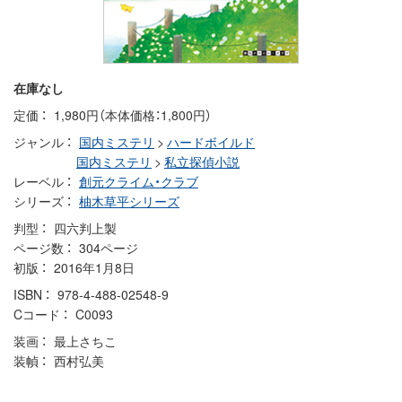
在庫なし
定価
1,980円（本体価格：1,800円）
ジャンル
国内ミステリ
>
ハードボイルド
国内ミステリ
>
私立探偵小説
レーベル
創元クライム・クラブ
シリーズ
柚木草平シリーズ
判型
四六判上製
ページ数
304ページ
初版
2016年1月8日
ISBN
978-4-488-02548-9
Cコード
C0093
装画
最上さちこ
装幀
西村弘美