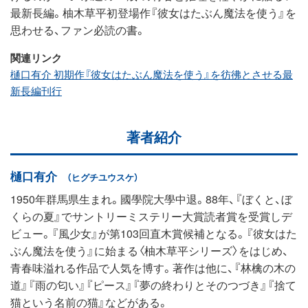
最新長編。柚木草平初登場作『彼女はたぶん魔法を使う』を
思わせる、ファン必読の書。
関連リンク
樋口有介 初期作『彼女はたぶん魔法を使う』を彷彿とさせる最
新長編刊行
著者紹介
樋口有介
（ヒグチユウスケ）
1950年群馬県生まれ。國學院大學中退。88年、『ぼくと、ぼ
くらの夏』でサントリーミステリー大賞読者賞を受賞しデ
ビュー。『風少女』が第103回直木賞候補となる。『彼女はた
ぶん魔法を使う』に始まる〈柚木草平シリーズ〉をはじめ、
青春味溢れる作品で人気を博す。著作は他に、『林檎の木の
道』『雨の匂い』『ピース』『夢の終わりとそのつづき』『捨て
猫という名前の猫』などがある。