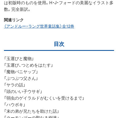
は初版時のものを使用。H・J・フォードの美麗なイラスト多
数。完全新訳。
関連リンク
〈アンドルー・ラング世界童話集〉全12巻
目次
「玉運びと魔物」
「玉運び、つとめをはたす」
「魔物バニヤップ」
「ぶつぶつ父さん」
「ヤラの話」
「頭のいい子ウサギ」
「弱虫のゲイラルドがむくいを受けるまで」
「ハウボキ」
「末の弟が兄たちを助けた話」
「クーモンゴーの聖なる樹液」