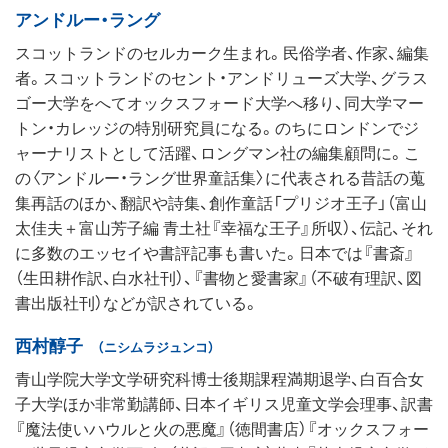
アンドルー・ラング
スコットランドのセルカーク生まれ。民俗学者、作家、編集
者。スコットランドのセント・アンドリューズ大学、グラス
ゴー大学をへてオックスフォード大学へ移り、同大学マー
トン・カレッジの特別研究員になる。のちにロンドンでジ
ャーナリストとして活躍、ロングマン社の編集顧問に。こ
の〈アンドルー・ラング世界童話集〉に代表される昔話の蒐
集再話のほか、翻訳や詩集、創作童話「プリジオ王子」（富山
太佳夫＋富山芳子編 青土社『幸福な王子』所収）、伝記、それ
に多数のエッセイや書評記事も書いた。日本では『書斎』
（生田耕作訳、白水社刊）、『書物と愛書家』（不破有理訳、図
書出版社刊）などが訳されている。
西村醇子
（ニシムラジュンコ）
青山学院大学文学研究科博士後期課程満期退学、白百合女
子大学ほか非常勤講師、日本イギリス児童文学会理事、訳書
『魔法使いハウルと火の悪魔』（徳間書店）『オックスフォー