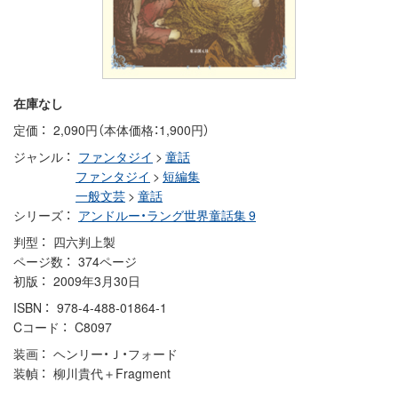
在庫なし
定価
2,090円（本体価格：1,900円）
ジャンル
ファンタジイ
>
童話
ファンタジイ
>
短編集
一般文芸
>
童話
シリーズ
アンドルー・ラング世界童話集 9
判型
四六判上製
ページ数
374ページ
初版
2009年3月30日
ISBN
978-4-488-01864-1
Cコード
C8097
装画
ヘンリー・Ｊ・フォード
装幀
柳川貴代＋Fragment