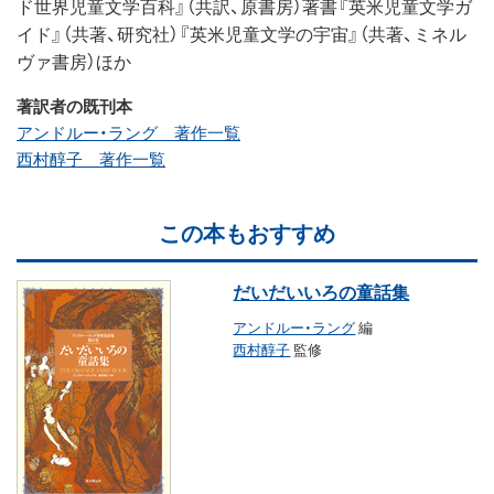
ド世界児童文学百科』（共訳、原書房）著書『英米児童文学ガ
イド』（共著、研究社）『英米児童文学の宇宙』（共著、ミネル
ヴァ書房）ほか
著訳者の既刊本
アンドルー・ラング 著作一覧
西村醇子 著作一覧
この本もおすすめ
だいだいいろの童話集
アンドルー・ラング
編
西村醇子
監修