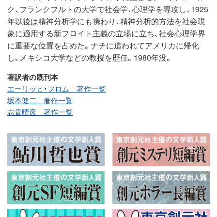
ク、フランクフルトの大学で社会学、心理学を専攻し、1925
年以後は精神分析学にも携わり、精神分析的方法を社会現
象に適用する新フロイト主義の立場に立ち、社会心理学界
に重要な位置を占めた。ナチに追われてアメリカに帰化
し、メキシコ大学などの教授を歴任。1980年没。
著訳者の既刊本
エーリッヒ・フロム 著作一覧
坂本健二 著作一覧
志貴晴彦 著作一覧