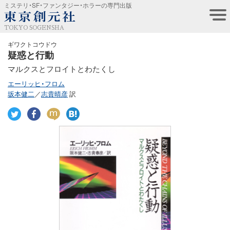
ミステリ・SF・ファンタジー・ホラーの専門出版
TOKYO SOGENSHA
ギワクトコウドウ
疑惑と行動
マルクスとフロイトとわたくし
エーリッヒ・フロム
坂本健二
／
志貴晴彦
訳