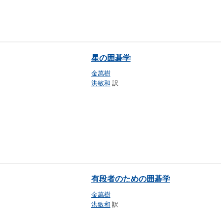
星の囲碁学
金萬樹
洪敏和
訳
有段者のための囲碁学
金萬樹
洪敏和
訳