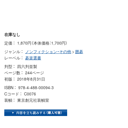
在庫なし
定価
1,870円（本体価格：1,700円）
ジャンル
ノンフィクション・その他
>
囲碁
レーベル
碁楽選書
判型
四六判並製
ページ数
244ページ
初版
2018年8月31日
ISBN
978-4-488-00094-3
Cコード
C0076
装幀
東京創元社装幀室