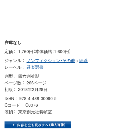
在庫なし
定価
1,760円（本体価格：1,600円）
ジャンル
ノンフィクション・その他
>
囲碁
レーベル
碁楽選書
判型
四六判並製
ページ数
266ページ
初版
2018年2月28日
ISBN
978-4-488-00090-5
Cコード
C0076
装幀
東京創元社装幀室