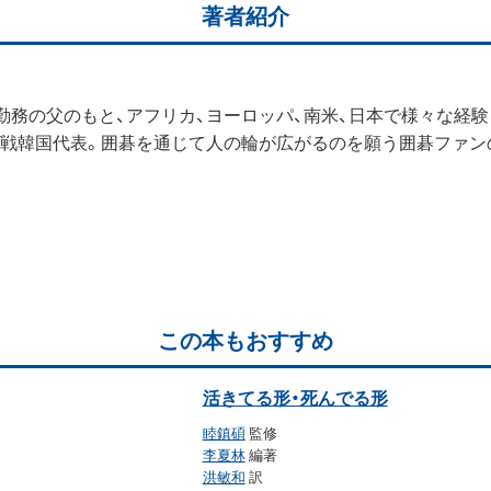
著者紹介
省勤務の父のもと、アフリカ、ヨーロッパ、南米、日本で様々な経験
手権戦韓国代表。囲碁を通じて人の輪が広がるのを願う囲碁ファン
この本もおすすめ
活きてる形・死んでる形
睦鎮碩
監修
李夏林
編著
洪敏和
訳