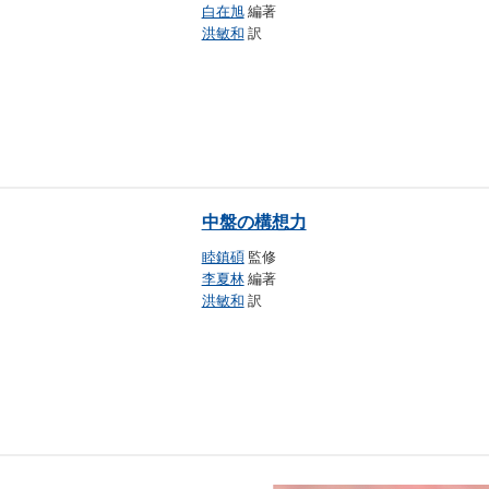
白在旭
編著
洪敏和
訳
中盤の構想力
睦鎮碩
監修
李夏林
編著
洪敏和
訳