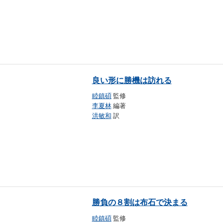
良い形に勝機は訪れる
睦鎮碩
監修
李夏林
編著
洪敏和
訳
勝負の８割は布石で決まる
睦鎮碩
監修