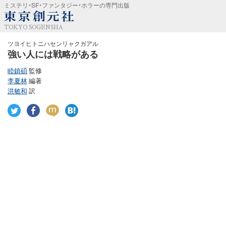
ミステリ・SF・ファンタジー・ホラーの専門出版
TOKYO SOGENSHA
ツヨイヒトニハセンリャクガアル
強い人には戦略がある
睦鎮碩
監修
李夏林
編著
洪敏和
訳