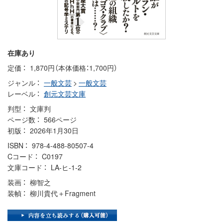
在庫あり
定価
1,870円（本体価格：1,700円）
ジャンル
一般文芸
>
一般文芸
レーベル
創元文芸文庫
判型
文庫判
ページ数
566ページ
初版
2026年1月30日
ISBN
978-4-488-80507-4
Cコード
C0197
文庫コード
LA-ヒ-1-2
装画
柳智之
装幀
柳川貴代＋Fragment