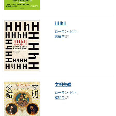
HHhH
ローラン・ビネ
高橋啓
訳
文明交錯
ローラン・ビネ
橘明美
訳