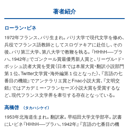
著者紹介
ローラン・ビネ
1972年フランス、パリ生まれ。パリ大学で現代文学を修め、
兵役でフランス語教師としてスロヴァキアに赴任し、その
後、パリ第三大学、第八大学で教鞭を執る。『HHhH──プラ
ハ、1942年』でゴンクール賞最優秀新人賞と、リーヴル・ド・
ポッシュ読者大賞を受賞（日本では本屋大賞・翻訳小説部門
第１位、Twitter文学賞・海外編第１位となった）、『言語の七
番目の機能』でアンテラリエ賞とFnac小説大賞、『文明交
錯』ではアカデミー・フランセーズ小説大賞を受賞するな
ど、現代フランス文学界を牽引する存在となっている。
高橋啓
（タカハシケイ）
1953年北海道生まれ。翻訳家。早稲田大学文学部卒。訳書
にL・ビネ『HHhH──プラハ、1942年』『言語の七番目の機