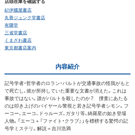
店頭在庫を確認する
紀伊國屋書店
丸善ジュンク堂書店
有隣堂
三省堂書店
くまざわ書店
東京都書店案内
内容紹介
記号学者・哲学者のロラン・バルトが交通事故の怪我がもと
で死亡し、彼が所持していた重要な文書が消えた。これは
事故ではない。誰がバルトを殺したのか？ 捜査にあたる
のは叩き上げのバイヤール警視と若き記号学者シモン。フ
ーコー、エーコ、ドゥルーズ、ガタリ等、綺羅星の如き登場
人物。「エーコ＋『ファイト・クラブ』」を標榜する驚愕の記
号学ミステリ。解説＝吉川浩満