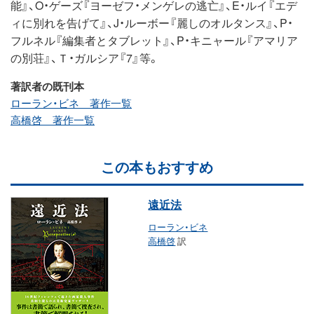
能』、O・ゲーズ『ヨーゼフ・メンゲレの逃亡』、E・ルイ『エデ
ィに別れを告げて』、J・ルーボー『麗しのオルタンス』、P・
フルネル『編集者とタブレット』、P・キニャール『アマリア
の別荘』、Ｔ・ガルシア『7』等。
著訳者の既刊本
ローラン・ビネ 著作一覧
高橋啓 著作一覧
この本もおすすめ
遠近法
ローラン・ビネ
高橋啓
訳