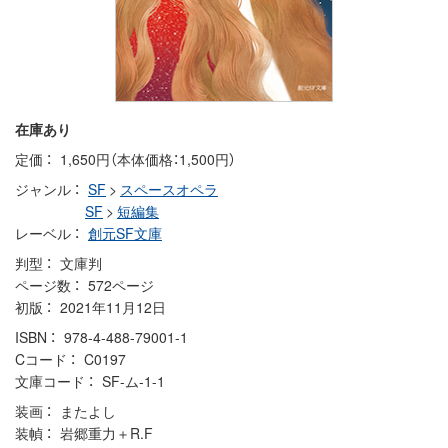
在庫あり
定価
1,650円（本体価格：1,500円）
ジャンル
SF
>
スペースオペラ
SF
>
短編集
レーベル
創元SF文庫
判型
文庫判
ページ数
572ページ
初版
2021年11月12日
ISBN
978-4-488-79001-1
Cコード
C0197
文庫コード
SF-ム-1-1
装画
またよし
装幀
岩郷重力＋R.F