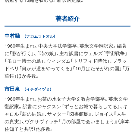
著者紹介
中村融
（ナカムラトオル）
1960年生まれ。中央大学法学部卒、英米文学翻訳家。編著
に「影が行く」、「時の娘」、主な訳書にウェルズ「宇宙戦争」
「モロー博士の島」、ウィンダム「トリフィド時代」、ブラッ
ドベリ「何かが道をやってくる」「10月はたそがれの国」「万
華鏡」ほか多数。
市田泉
（イチダイヅミ）
1966年生まれ、お茶の水女子大学文教育学部卒。英米文学
翻訳家。訳書にジャクスン『ずっとお城で暮らしてる』、キ
ャロル『薪の結婚』、サマター『図書館島』、ジョイス『人生
の真実』、ヴクサヴィッチ『月の部屋で会いましょう』（岸本
佐知子と共訳）他多数。