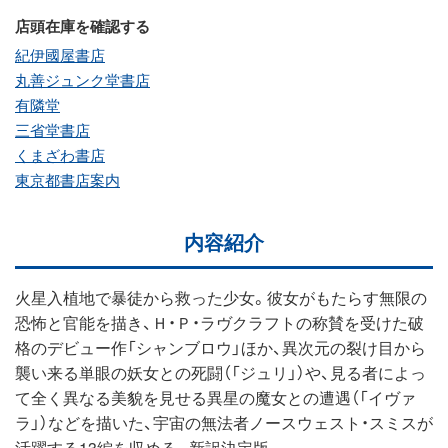
店頭在庫を確認する
紀伊國屋書店
丸善ジュンク堂書店
有隣堂
三省堂書店
くまざわ書店
東京都書店案内
内容紹介
火星入植地で暴徒から救った少女。彼女がもたらす無限の
恐怖と官能を描き、Ｈ・Ｐ・ラヴクラフトの称賛を受けた破
格のデビュー作「シャンブロウ」ほか、異次元の裂け目から
襲い来る単眼の妖女との死闘（「ジュリ」）や、見る者によっ
て全く異なる美貌を見せる異星の魔女との遭遇（「イヴァ
ラ」）などを描いた、宇宙の無法者ノースウェスト・スミスが
活躍する13編を収める。新訳決定版。