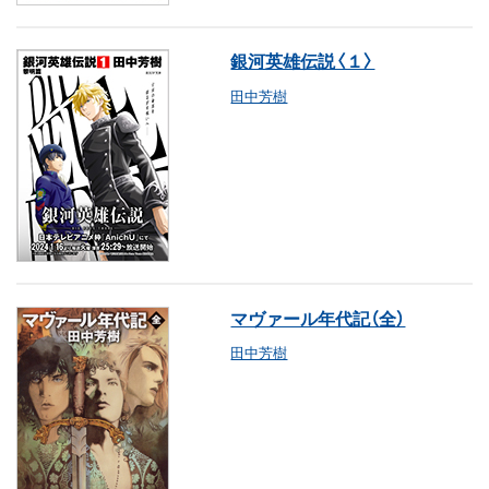
銀河英雄伝説〈１〉
田中芳樹
マヴァール年代記（全）
田中芳樹