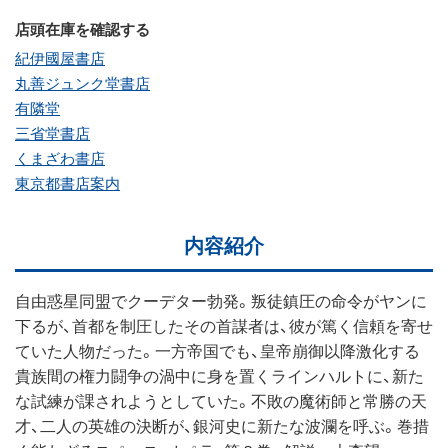
店頭在庫を確認する
紀伊國屋書店
丸善ジュンク堂書店
有隣堂
三省堂書店
くまざわ書店
東京都書店案内
内容紹介
自由惑星同盟でクーデター勃発。叛徒鎮圧の命令がヤンに
下るが、首都を制圧したその首謀者は、彼が篤く信頼を寄せ
ていた人物だった。一方帝国でも、皇帝崩御以降激化する
貴族間の権力闘争の渦中に身を置くラインハルトに、新た
な試練が課されようとしていた。不敗の魔術師と常勝の天
才、二人の英雄の決断が、銀河史に新たな波瀾を呼ぶ。巻措