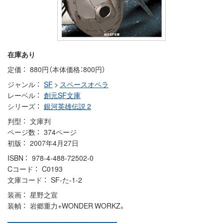
在庫あり
定価
880円（本体価格：800円）
ジャンル
SF
>
スペースオペラ
レーベル
創元SF文庫
シリーズ
銀河英雄伝説 2
判型
文庫判
ページ数
374ページ
初版
2007年4月27日
ISBN
978-4-488-72502-0
Cコード
C0193
文庫コード
SF-た-1-2
装画
星野之宣
装幀
岩郷重力+WONDER WORKZ。