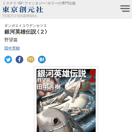
ミステリ・SF・ファンタジー・ホラーの専門出版
TOKYO SOGENSHA
ギンガエイユウデンセツ２
銀河英雄伝説〈２〉
野望篇
田中芳樹