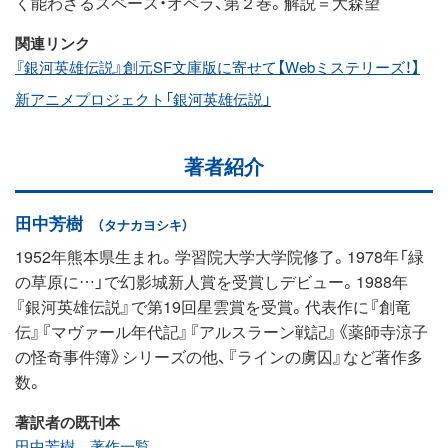
く能わざるスペース・オペラ、第２巻。解説＝大森望
関連リンク
『銀河英雄伝説』創元SF文庫版に寄せて【Webミステリーズ！】
新アニメプロジェクト「銀河英雄伝説」
著者紹介
田中芳樹
（タナカヨシキ）
1952年熊本県生まれ。学習院大学大学院修了。1978年「緑
の草原に…」で幻影城新人賞を受賞しデビュー。1988年
『銀河英雄伝説』で第19回星雲賞を受賞。代表作に『創竜
伝』『マヴァール年代記』『アルスラーン戦記』《薬師寺涼子
の怪奇事件簿》シリーズの他、『ラインの虜囚』など著作多
数。
著訳者の既刊本
田中芳樹 著作一覧