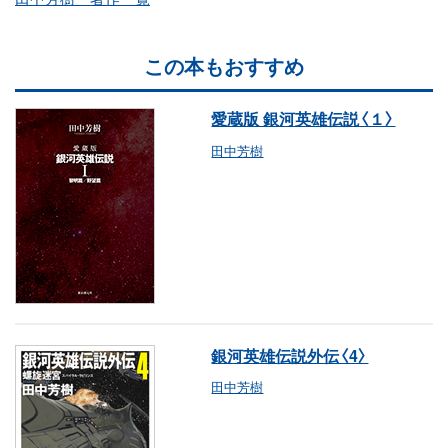
この本もおすすめ
愛蔵版 銀河英雄伝説〈１〉
田中芳樹
銀河英雄伝説外伝〈4〉
田中芳樹