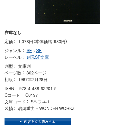
在庫なし
定価
1,078円（本体価格：980円）
ジャンル
SF
>
SF
レーベル
創元SF文庫
判型
文庫判
ページ数
302ページ
初版
1967年7月28日
ISBN
978-4-488-62201-5
Cコード
C0197
文庫コード
SF-フ-4-1
装幀
岩郷重力＋WONDER WORKZ。