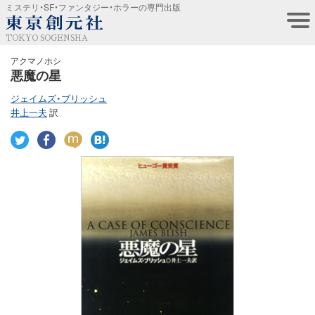
ミステリ・SF・ファンタジー・ホラーの専門出版
TOKYO SOGENSHA
アクマノホシ
悪魔の星
ジェイムズ・ブリッシュ
井上一夫
訳