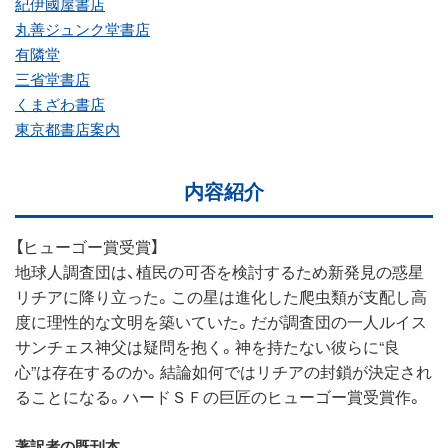
紀伊國屋書店
丸善ジュンク堂書店
有隣堂
三省堂書店
くまざわ書店
東京都書店案内
内容紹介
【ヒューゴー賞受賞】
地球人調査団は、植民の可否を検討するため新発見の惑星
リチアに降り立った。この星は進化した爬虫類が支配し高
度に理性的な文明を築いていた。だが調査団の一人ルイス
サンチェス神父は疑問を抱く。神を持たない彼らに“良
心”は存在するのか。結論如何ではリチアの封鎖が決定され
ることになる。ハードＳＦの巨匠のヒューゴー賞受賞作。
著訳者の既刊本