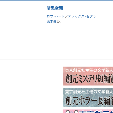
暗黒空間
ロブ・ハート
／
アレックス・セグラ
茂木健
訳