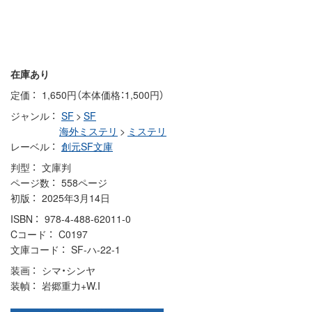
在庫あり
定価
1,650円（本体価格：1,500円）
ジャンル
SF
>
SF
海外ミステリ
>
ミステリ
レーベル
創元SF文庫
判型
文庫判
ページ数
558ページ
初版
2025年3月14日
ISBN
978-4-488-62011-0
Cコード
C0197
文庫コード
SF-ハ-22-1
装画
シマ・シンヤ
装幀
岩郷重力+W.I