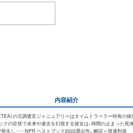
内容紹介
TEA）の元調査官ジャニュアリーはタイムトラベラー特有の病
タックの症状で未来や過去を幻視する彼女は、時間の止まった死
生し……NPR ベストブック2022選出作。解説＝渡邊利道