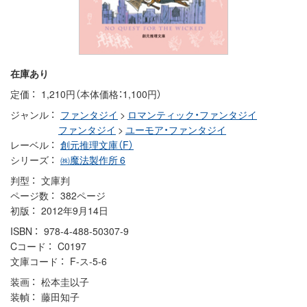
在庫あり
定価
1,210円（本体価格：1,100円）
ジャンル
ファンタジイ
>
ロマンティック・ファンタジイ
ファンタジイ
>
ユーモア・ファンタジイ
レーベル
創元推理文庫（F）
シリーズ
㈱魔法製作所 6
判型
文庫判
ページ数
382ページ
初版
2012年9月14日
ISBN
978-4-488-50307-9
Cコード
C0197
文庫コード
F-ス-5-6
装画
松本圭以子
装幀
藤田知子