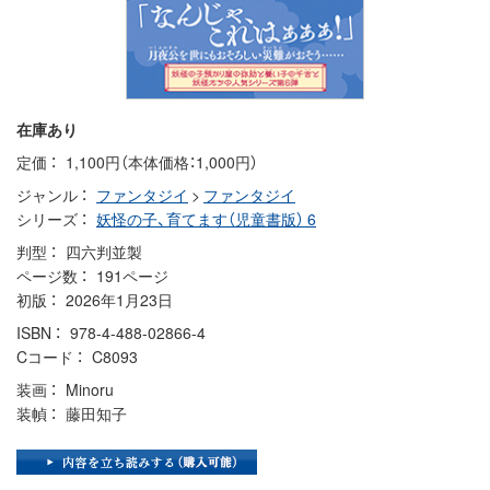
在庫あり
定価
1,100円（本体価格：1,000円）
ジャンル
ファンタジイ
>
ファンタジイ
シリーズ
妖怪の子、育てます（児童書版） 6
判型
四六判並製
ページ数
191ページ
初版
2026年1月23日
ISBN
978-4-488-02866-4
Cコード
C8093
装画
Minoru
装幀
藤田知子