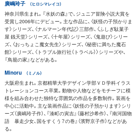
廣嶋玲子
（ヒロシマレイコ）
神奈川県生まれ。『水妖の森』で、ジュニア冒険小説大賞を
受賞し2006年にデビュー。主な作品に、〈妖怪の子預かりま
す〉シリーズ、〈ナルマーン年代記〉三部作、〈ふしぎ駄菓子
屋 銭天堂〉シリーズ、〈十年屋〉シリーズ、〈鬼遊び〉シリー
ズ、〈おっちょこ魔女先生〉シリーズ、〈秘密に満ちた魔石
館〉シリーズ、〈トラブル旅行社（トラベル）〉シリーズや、
『鳥籠の家』などがある。
Minoru
（ミノル）
大阪府生まれ。京都精華大学デザイン学部ＶＤ学科イラス
トレーションコース卒業。動物や人物などをモチーフに模
様を組み合わせた独特な雰囲気の作品を多数制作。装画を
中心に活動中。主な装画作品に〈妖怪の子預かります〉シリ
ーズ（廣嶋玲子作）、『湊町の寅吉』（藤村沙希作）、『南河国物
語 暴走少女、国をすくう？の巻』（濱野京子作）などがあ
る。