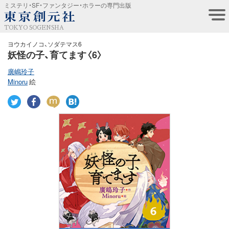
ミステリ・SF・ファンタジー・ホラーの専門出版
TOKYO SOGENSHA
ヨウカイノコ、ソダテマス6
妖怪の子、育てます〈6〉
廣嶋玲子
Minoru
絵