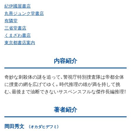
紀伊國屋書店
丸善ジュンク堂書店
有隣堂
三省堂書店
くまざわ書店
東京都書店案内
内容紹介
奇妙な刺殺体の謎を追って、警視庁特別捜査隊は帝都全体
に捜査の網を広げてゆく。時代推理の雄が満を持して挑
む、最後まで油断できないサスペンスフルな傑作長編推理！
著者紹介
岡田秀文
（オカダヒデフミ）