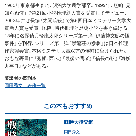
1963年東京都生まれ、明治大学農学部卒。1999年、短編「見
知らぬ侍」で第21回小説推理新人賞を受賞してデビュー、
2002年には長編『太閤暗殺』で第5回日本ミステリー文学大
賞新人賞を受賞。以降、時代推理と歴史小説を書き続ける。
13年に名探偵月輪龍太郎シリーズ第一弾『伊藤博文邸の怪
事件』を刊行、シリーズ第二弾『黒龍荘の惨劇』は日本推理
作家協会賞、本格ミステリ大賞双方の候補に挙げられた。
おもな著書に『秀頼、西へ』『最後の間者』『信長の影』『海妖
丸事件』などがある。
著訳者の既刊本
岡田秀文 著作一覧
この本もおすすめ
戦時大捜査網
岡田秀文