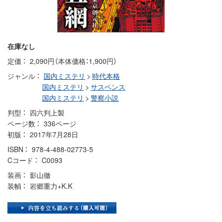
在庫なし
定価
2,090円（本体価格：1,900円）
ジャンル
国内ミステリ
>
時代本格
国内ミステリ
>
サスペンス
国内ミステリ
>
警察小説
判型
四六判上製
ページ数
336ページ
初版
2017年7月28日
ISBN
978-4-488-02773-5
Cコード
C0093
装画
影山徹
装幀
岩郷重力+K.K