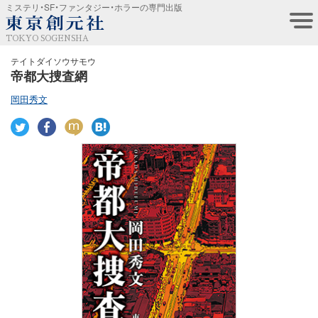
ミステリ・SF・ファンタジー・ホラーの専門出版
TOKYO SOGENSHA
テイトダイソウサモウ
帝都大捜査網
岡田秀文