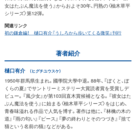
女はたぶん魔法を使う』からおよそ30年、円熟の〈柚木草平
シリーズ〉第12弾。
関連リンク
初の鎌倉編！ 樋口有介『うしろから歩いてくる微笑』刊行
著者紹介
樋口有介
（ヒグチユウスケ）
1950年群馬県生まれ。國學院大學中退。88年、『ぼくと、ぼ
くらの夏』でサントリーミステリー大賞読者賞を受賞しデ
ビュー。『風少女』が第103回直木賞候補となる。『彼女はた
ぶん魔法を使う』に始まる〈柚木草平シリーズ〉をはじめ、
青春味溢れる作品で人気を博す。著作は他に、『林檎の木の
道』『雨の匂い』『ピース』『夢の終わりとそのつづき』『捨て
猫という名前の猫』などがある。