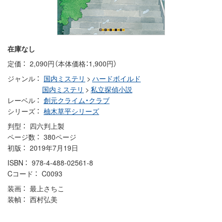
在庫なし
定価
2,090円（本体価格：1,900円）
ジャンル
国内ミステリ
>
ハードボイルド
国内ミステリ
>
私立探偵小説
レーベル
創元クライム・クラブ
シリーズ
柚木草平シリーズ
判型
四六判上製
ページ数
380ページ
初版
2019年7月19日
ISBN
978-4-488-02561-8
Cコード
C0093
装画
最上さちこ
装幀
西村弘美