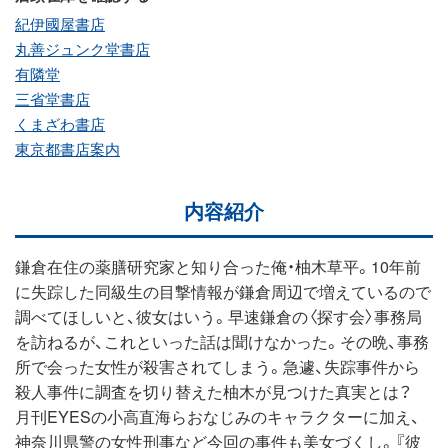
紀伊國屋書店
丸善ジュンク堂書店
有隣堂
三省堂書店
くまざわ書店
東京都書店案内
内容紹介
鎌倉在住の薬膳研究家と知り合った俺・柚木草平。10年前
に失踪した同級生の目撃情報が鎌倉周辺で増えているので
調べてほしいと、彼女はいう。早速鎌倉の〈探す会〉事務局
を訪ねるが、これといった話は聞けなかった。その晩、事務
所で会った女性が殺害されてしまう。急遽、失踪事件から
殺人事件に調査を切り替えた柚木が見つけた真実とは？
月刊EYESの小高直海らおなじみのキャラクターに加え、
神奈川県警の女性刑事など今回の事件も美女づくし。『彼