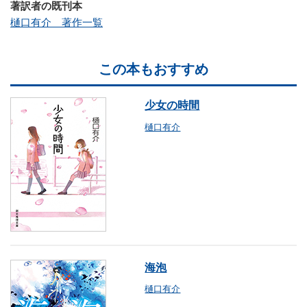
著訳者の既刊本
樋口有介 著作一覧
この本もおすすめ
少女の時間
樋口有介
海泡
樋口有介