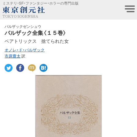
ミステリ・SF・ファンタジー・ホラーの専門出版
TOKYO SOGENSHA
バルザックゼンシュウ
バルザック全集〈１５巻〉
ベアトリックス 捨てられた女
オノレ・ド・バルザック
市原豊太
訳