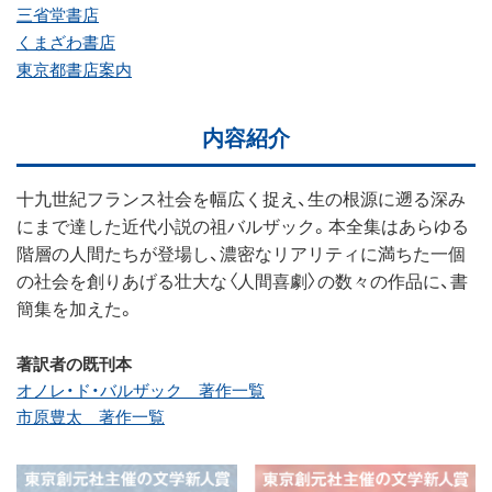
三省堂書店
くまざわ書店
東京都書店案内
内容紹介
十九世紀フランス社会を幅広く捉え、生の根源に遡る深み
にまで達した近代小説の祖バルザック。本全集はあらゆる
階層の人間たちが登場し、濃密なリアリティに満ちた一個
の社会を創りあげる壮大な〈人間喜劇〉の数々の作品に、書
簡集を加えた。
著訳者の既刊本
オノレ・ド・バルザック 著作一覧
市原豊太 著作一覧