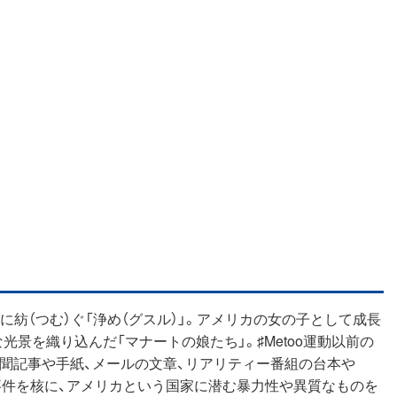
紡（つむ）ぐ「浄め（グスル）」。アメリカの女の子として成長
景を織り込んだ「マナートの娘たち」。♯Metoo運動以前の
聞記事や手紙、メールの文章、リアリティー番組の台本や
事件を核に、アメリカという国家に潜む暴力性や異質なものを