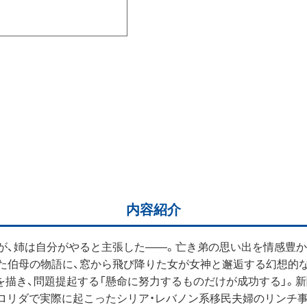
内容紹介
が、姉は自分がやると主張した――。亡き弟の思い出を情感豊かに
た伯母の物語に、窓から飛び降りた女が女神と邂逅する幻想的な光
描き、問題提起する「懸命に努力するものだけが成功する」。新
フロリダで実際に起こったシリア・レバノン系移民夫婦のリンチ