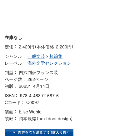
在庫なし
定価
2,420円（本体価格：2,200円）
ジャンル
一般文芸
>
短編集
レーベル
海外文学セレクション
判型
四六判仮フランス装
ページ数
262ページ
初版
2023年4月14日
ISBN
978-4-488-01687-6
Cコード
C0097
装画
Elise Wehle
装幀
岡本歌織（next door design）