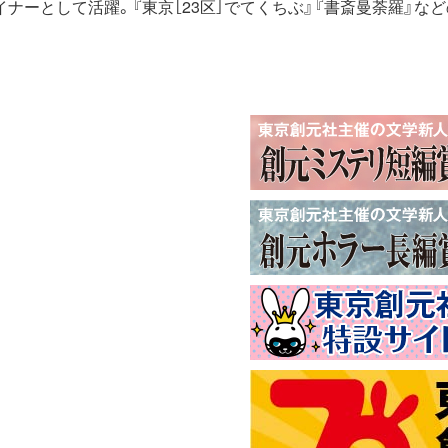
ナーとして活躍。『東京［23区］でてくちぶ』『書斎曼荼羅』などの