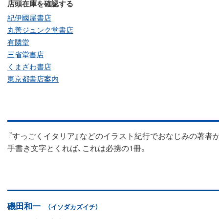
店頭在庫を確認する
紀伊國屋書店
丸善ジュンク堂書店
有隣堂
三省堂書店
くまざわ書店
東京都書店案内
『すっごくイタリア』などのイラスト紀行でおなじみの著者が
手書き文字とくれば、これは必携の1冊。
磯田和一
（イソダカズイチ）