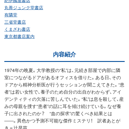
紀伊國屋書店
丸善ジュンク堂書店
有隣堂
三省堂書店
くまざわ書店
東京都書店案内
内容紹介
1974年の晩夏。大学教授の“私”は、元続き部屋で内部に隣
室につながるドアがあるオフィスを借りた。ある日、その
ドアから精神分析医が行うセッションが聞こえてきた。“患
者”は若い女性で、養子のため自分の出自がわからず、アイ
デンティティの欠落に苦しんでいた。“私”は息を殺して、産
みの母親を捜す“患者”の話に耳を傾け続けている。なぜ養
子に出されたのか？ “血の探求”の驚くべき結果とは
――。異色かつ予測不可能な傑作ミステリ！ 訳者あとが
き＝辻早苗