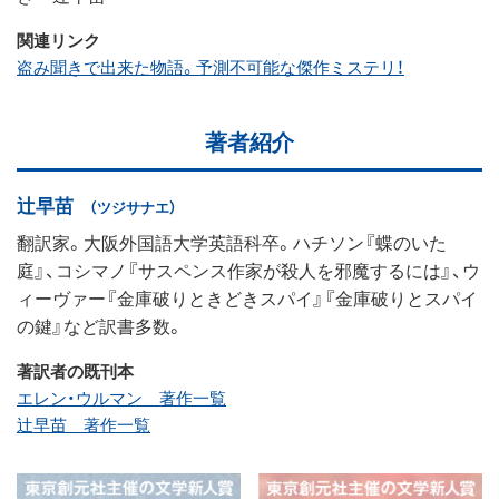
関連リンク
盗み聞きで出来た物語。予測不可能な傑作ミステリ！
著者紹介
辻早苗
（ツジサナエ）
翻訳家。大阪外国語大学英語科卒。ハチソン『蝶のいた
庭』、コシマノ『サスペンス作家が殺人を邪魔するには』、ウ
ィーヴァー『金庫破りときどきスパイ』『金庫破りとスパイ
の鍵』など訳書多数。
著訳者の既刊本
エレン・ウルマン 著作一覧
辻早苗 著作一覧