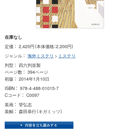
在庫なし
定価
2,420円（本体価格：2,200円）
ジャンル
海外ミステリ
>
ミステリ
判型
四六判並製
ページ数
394ページ
初版
2014年1月10日
ISBN
978-4-488-01015-7
Cコード
C0097
装画
管弘志
装幀
森田恭行（キガミッツ）