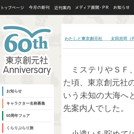
わたしと東京創元社 太田忠司（
ミステリやＳＦ、
た頃、東京創元社
お知らせ
いう未知の大海へ
キャラクター名称募集
先案内人でした。
60周年フェア
くらりぶらり旅
小遣いを貯めては