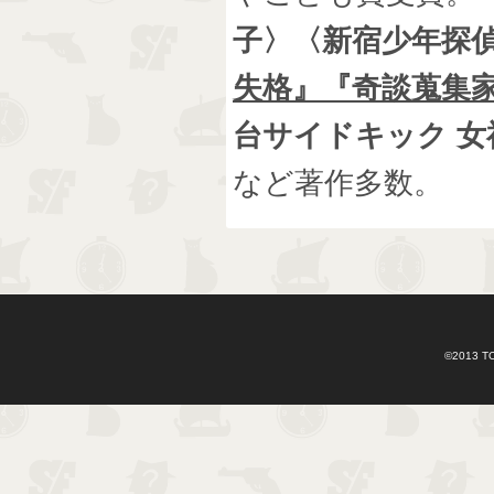
子〉〈新宿少年探
失格』
『奇談蒐集
台サイドキック 
など著作多数。
©2013 T