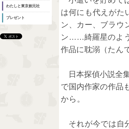
わたしと東京創元社
は何にも代えがた
プレゼント
ン、カー、ブラウ
ン……綺羅星のよ
作品に耽溺（たん
日本探偵小説全集
で国内作家の作品
から。
それが今では自分