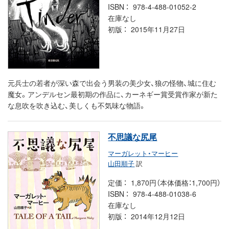
ISBN
978-4-488-01052-2
在庫なし
初版
2015年11月27日
元兵士の若者が深い森で出会う男装の美少女、狼の怪物、城に住む
魔女。アンデルセン最初期の作品に、カーネギー賞受賞作家が新た
な息吹を吹き込む、美しくも不気味な物語。
不思議な尻尾
マーガレット・マーヒー
山田順子
訳
定価
1,870円（本体価格：1,700円）
ISBN
978-4-488-01038-6
在庫なし
初版
2014年12月12日