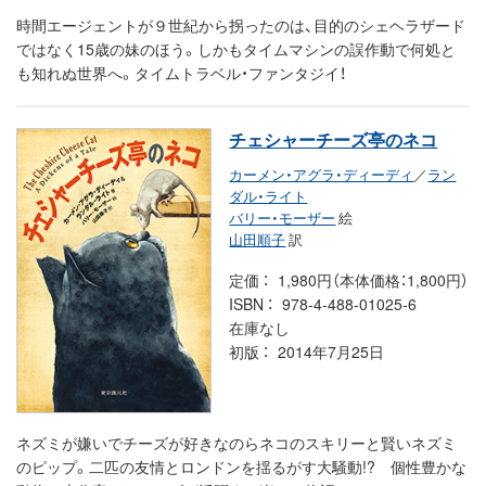
時間エージェントが９世紀から拐ったのは、目的のシェヘラザード
ではなく15歳の妹のほう。しかもタイムマシンの誤作動で何処と
も知れぬ世界へ。タイムトラベル・ファンタジイ！
チェシャーチーズ亭のネコ
カーメン・アグラ・ディーディ
／
ラン
ダル・ライト
バリー・モーザー
絵
山田順子
訳
定価
1,980円（本体価格：1,800円）
ISBN
978-4-488-01025-6
在庫なし
初版
2014年7月25日
ネズミが嫌いでチーズが好きなのらネコのスキリーと賢いネズミ
のピップ。二匹の友情とロンドンを揺るがす大騒動!? 個性豊かな