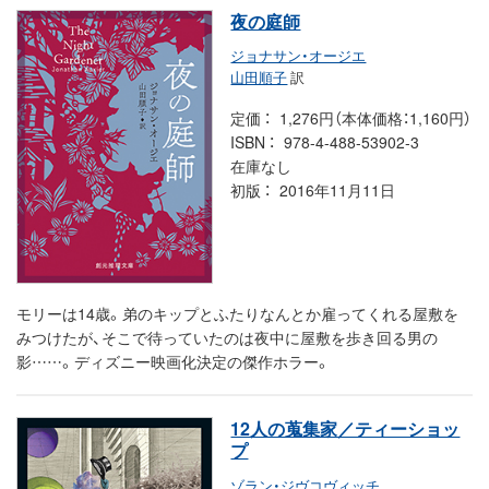
夜の庭師
ジョナサン・オージエ
山田順子
訳
定価
1,276円（本体価格：1,160円）
ISBN
978-4-488-53902-3
在庫なし
初版
2016年11月11日
モリーは14歳。弟のキップとふたりなんとか雇ってくれる屋敷を
みつけたが、そこで待っていたのは夜中に屋敷を歩き回る男の
影……。ディズニー映画化決定の傑作ホラー。
12人の蒐集家／ティーショッ
プ
ゾラン・ジヴコヴィッチ