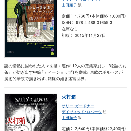
山田順子
訳
定価
1,760円（本体価格：1,600円）
ISBN
978-4-488-01659-3
在庫なし
初版
2015年11月27日
謎の情熱に囚われた人々を描く連作「12人の蒐集家」に、〝物語のお
茶〟が紡ぎ出す中編「ティーショップ」を併載。東欧のボルヘスが
魔術的筆致で描き出す、箱庭の如き迷宮世界。
火打箱
サリー・ガードナー
デイヴィッド・ロバーツ
絵
山田順子
訳
定価
2,640円（本体価格：2,400円）