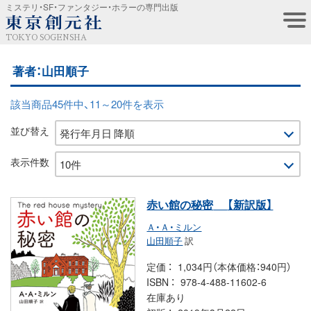
ミステリ・SF・ファンタジー・ホラーの専門出版
TOKYO SOGENSHA
著者：山田順子
該当商品45件中、11～20件を表示
並び替え
表示件数
赤い館の秘密
【新訳版】
Ａ・Ａ・ミルン
山田順子
訳
定価
1,034円（本体価格：940円）
ISBN
978-4-488-11602-6
在庫あり