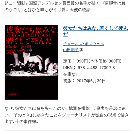
起こす騒動。国際アンデルセン賞受賞の名手が描く、『肩胛骨は翼
のなごり』とはひと味ちがう可愛い天使の物語。
彼女たちはみな、若くして死ん
だ
チャールズ・ボズウェル
山田順子
訳
定価
990円（本体価格：900円）
ISBN
978-4-488-17002-8
在庫なし
初版
2017年6月30日
なぜ、彼女たちは命を失ったのか。憶測を排除し、事実を丹念に追
い、「そのとき」に起きたことをジャーナリストが独自の視点で描き
出す、十の事件簿。