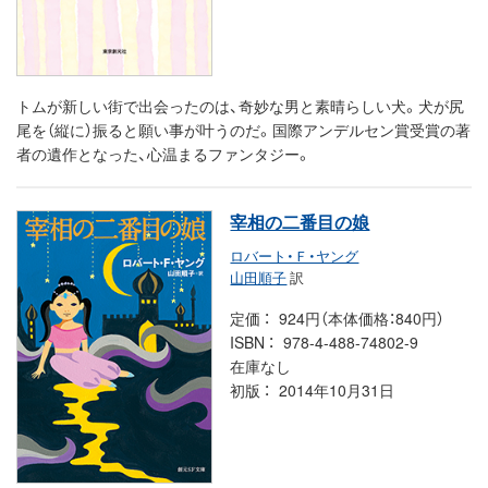
トムが新しい街で出会ったのは、奇妙な男と素晴らしい犬。犬が尻
尾を（縦に）振ると願い事が叶うのだ。国際アンデルセン賞受賞の著
者の遺作となった、心温まるファンタジー。
宰相の二番目の娘
ロバート・Ｆ・ヤング
山田順子
訳
定価
924円（本体価格：840円）
ISBN
978-4-488-74802-9
在庫なし
初版
2014年10月31日