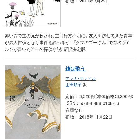
初版
2019年3月22日
赤い館で主の兄が殺され、主は行方不明に。友人を訪ねてきた青年
が素人探偵となり事件を調べるが。『クマのプーさん』で有名なミ
ルンが書いた唯一の探偵小説、新訳決定版。
鐘は歌う
アンナ・スメイル
山田順子
訳
定価
3,520円（本体価格：3,200円）
ISBN
978-4-488-01084-3
在庫なし
初版
2018年11月22日