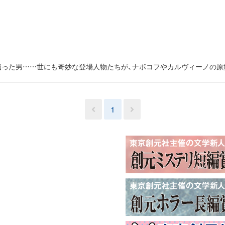
掘った男……世にも奇妙な登場人物たちが、ナボコフやカルヴィーノの原
1