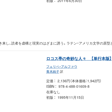
初版
2011年6月30日
き来し、読者を虚構と現実のはざまに誘う。ラテン・アメリカ文学の原型
ロコス亭の奇妙な人々
【単行本版】
フェリペ・アルファウ
青木純子
訳
定価
2,136円（本体価格：1,942円）
ISBN
978-4-488-01609-8
在庫なし
初版
1995年11月15日