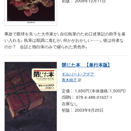
初版
2009年12月11日
事故で眼球を失った大作家が、自伝執筆のため口述筆記の助手を雇
い入れる。執筆は順調に進むが、何かがおかしい……。彼は何者な
のか？ 会話と独白体のみで綴られた異色作。
閉じた本
【単行本版】
ギルバート・アデア
青木純子
訳
定価
1,650円（本体価格：1,500円）
ISBN
978-4-488-01637-1
在庫なし
初版
2003年9月25日