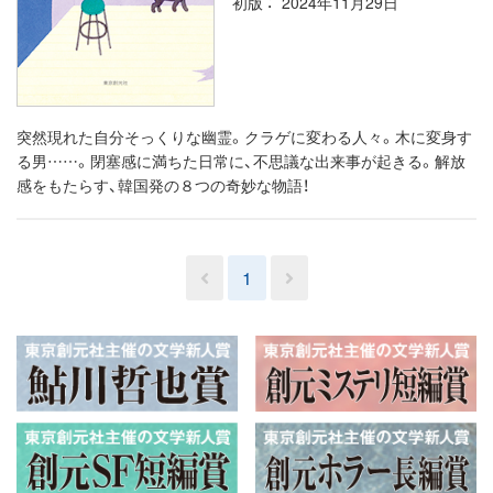
初版
2024年11月29日
突然現れた自分そっくりな幽霊。クラゲに変わる人々。木に変身す
る男……。閉塞感に満ちた日常に、不思議な出来事が起きる。解放
感をもたらす、韓国発の８つの奇妙な物語！
1