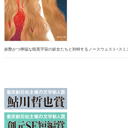
妖艶かつ獰猛な暗黒宇宙の妖女たちと対峙するノースウェスト・スミス