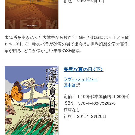
初版
2024年2月9日
太陽系を巻き込んだ大戦争から数百年、蘇った戦闘ロボットと人間
たち、そして一輪のバラが砂漠の街で出会う。世界幻想文学大賞作
家が贈る、どこか懐かしい未来のSF物語。
完璧な夏の日〈下〉
ラヴィ・ティドハー
茂木健
訳
定価
1,100円（本体価格：1,000円）
ISBN
978-4-488-75202-6
在庫なし
初版
2015年2月20日