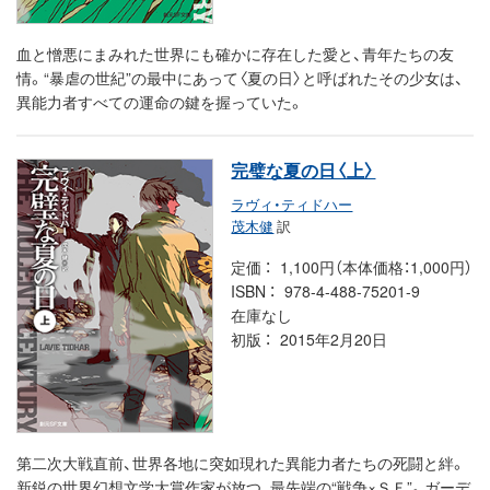
血と憎悪にまみれた世界にも確かに存在した愛と、青年たちの友
情。“暴虐の世紀”の最中にあって〈夏の日〉と呼ばれたその少女は、
異能力者すべての運命の鍵を握っていた。
完璧な夏の日〈上〉
ラヴィ・ティドハー
茂木健
訳
定価
1,100円（本体価格：1,000円）
ISBN
978-4-488-75201-9
在庫なし
初版
2015年2月20日
第二次大戦直前、世界各地に突如現れた異能力者たちの死闘と絆。
新鋭の世界幻想文学大賞作家が放つ、最先端の“戦争×ＳＦ”。ガーデ