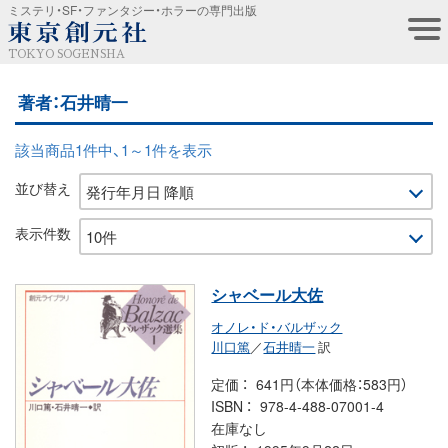
ミステリ・SF・ファンタジー・ホラーの専門出版
TOKYO SOGENSHA
著者：石井晴一
該当商品1件中、1～1件を表示
並び替え
表示件数
シャベール大佐
オノレ・ド・バルザック
川口篤
／
石井晴一
訳
定価
641円（本体価格：583円）
ISBN
978-4-488-07001-4
在庫なし