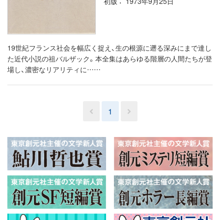
初版
1973年9月25日
19世紀フランス社会を幅広く捉え、生の根源に遡る深みにまで達し
た近代小説の祖バルザック。本全集はあらゆる階層の人間たちが登
場し、濃密なリアリティに……
1