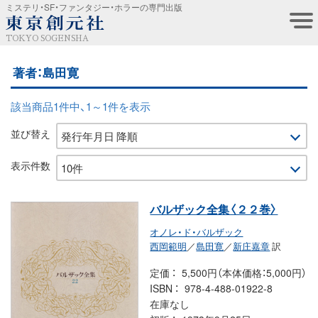
ミステリ・SF・ファンタジー・ホラーの専門出版
TOKYO SOGENSHA
著者：島田寛
該当商品1件中、1～1件を表示
並び替え
表示件数
バルザック全集〈２２巻〉
オノレ・ド・バルザック
西岡範明
／
島田寛
／
新庄嘉章
訳
定価
5,500円（本体価格：5,000円）
ISBN
978-4-488-01922-8
在庫なし