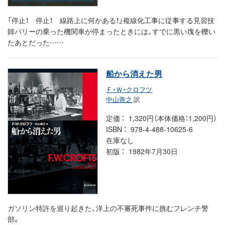
「停止！ 停止！ 線路上に何かある！」複線化工事に従事する見習技
師パリーの乗った機関車が停まったときには、すでに黒い塊を轢い
たあとだった……
船から消えた男
Ｆ・Ｗ・クロフツ
中山善之
訳
定価
1,320円（本体価格：1,200円）
ISBN
978-4-488-10625-6
在庫なし
初版
1982年7月30日
ガソリン特許を巡り起きた、洋上の不審死事件に挑むフレンチ警
部。