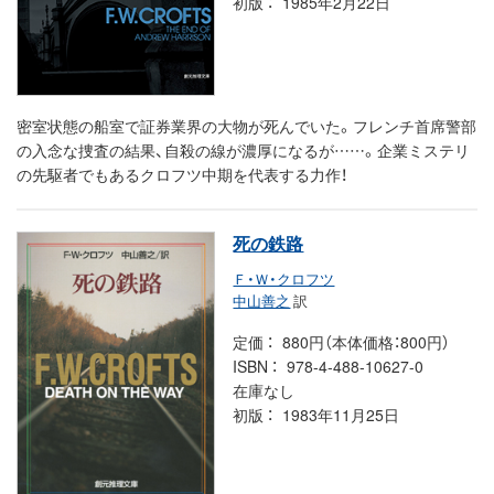
初版
1985年2月22日
密室状態の船室で証券業界の大物が死んでいた。フレンチ首席警部
の入念な捜査の結果、自殺の線が濃厚になるが……。企業ミステリ
の先駆者でもあるクロフツ中期を代表する力作！
死の鉄路
Ｆ・Ｗ・クロフツ
中山善之
訳
定価
880円（本体価格：800円）
ISBN
978-4-488-10627-0
在庫なし
初版
1983年11月25日