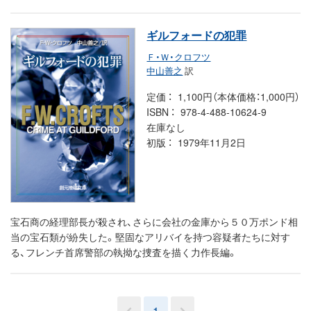
ギルフォードの犯罪
Ｆ・Ｗ・クロフツ
中山善之
訳
定価
1,100円（本体価格：1,000円）
ISBN
978-4-488-10624-9
在庫なし
初版
1979年11月2日
宝石商の経理部長が殺され、さらに会社の金庫から５０万ポンド相
当の宝石類が紛失した。堅固なアリバイを持つ容疑者たちに対す
る、フレンチ首席警部の執拗な捜査を描く力作長編。
1