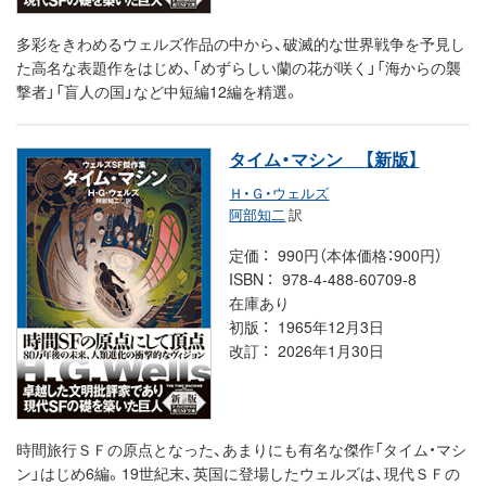
多彩をきわめるウェルズ作品の中から、破滅的な世界戦争を予見し
た高名な表題作をはじめ、「めずらしい蘭の花が咲く」「海からの襲
撃者」「盲人の国」など中短編12編を精選。
タイム・マシン
【新版】
Ｈ・Ｇ・ウェルズ
阿部知二
訳
定価
990円（本体価格：900円）
ISBN
978-4-488-60709-8
在庫あり
初版
1965年12月3日
改訂
2026年1月30日
時間旅行ＳＦの原点となった、あまりにも有名な傑作「タイム・マシ
ン」はじめ6編。19世紀末、英国に登場したウェルズは、現代ＳＦの