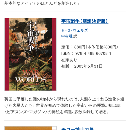
基本的なアイデアのほとんどを創造した。
宇宙戦争【新訳決定版】
Ｈ・Ｇ・ウェルズ
中村融
訳
定価
880円（本体価格：800円）
ISBN
978-4-488-60708-1
在庫あり
初版
2005年5月31日
英国に墜落した謎の物体から現れたのは、人類を上まわる進化を遂
げた火星人たち。世界が初めて体験した宇宙からの襲撃。初出誌
〈ピアスンズ・マガジン〉の挿絵を精選、多数採録して贈る。
モロー博士の島