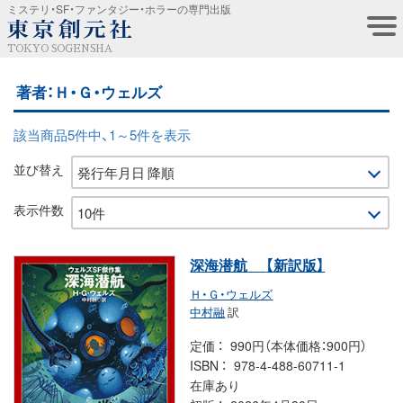
ミステリ・SF・ファンタジー・ホラーの専門出版
TOKYO SOGENSHA
著者：Ｈ・Ｇ・ウェルズ
該当商品5件中、1～5件を表示
並び替え
表示件数
深海潜航
【新訳版】
Ｈ・Ｇ・ウェルズ
中村融
訳
定価
990円（本体価格：900円）
ISBN
978-4-488-60711-1
在庫あり