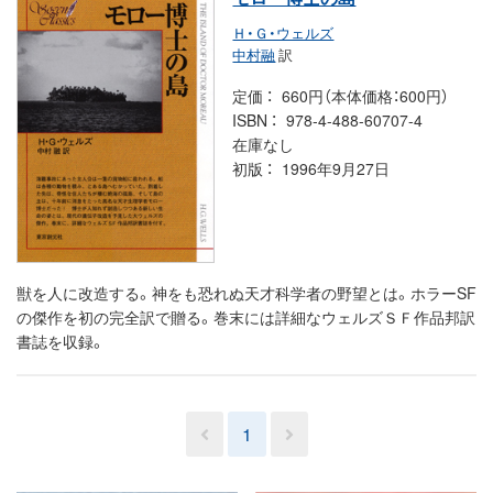
Ｈ・Ｇ・ウェルズ
中村融
訳
定価
660円（本体価格：600円）
ISBN
978-4-488-60707-4
在庫なし
初版
1996年9月27日
獣を人に改造する。神をも恐れぬ天才科学者の野望とは。ホラーSF
の傑作を初の完全訳で贈る。巻末には詳細なウェルズＳＦ作品邦訳
書誌を収録。
1