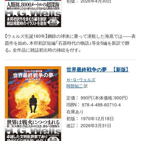
初版
2026年4月30日
【ウェルズ生誕160年】鋼鉄の球体に乗って潜航した海底では――表
題作を始め、本邦初訳短編「石器時代の物語」等全5編を新訳で贈
る。全作品に雑誌初出時の挿絵を付す。
世界最終戦争の夢
【新版】
Ｈ・Ｇ・ウェルズ
阿部知二
訳
定価
990円（本体価格：900円）
ISBN
978-4-488-60710-4
在庫あり
初版
1970年12月18日
改訂
2026年3月31日