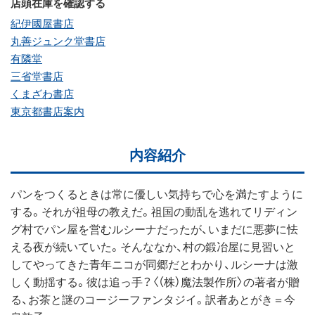
店頭在庫を確認する
紀伊國屋書店
丸善ジュンク堂書店
有隣堂
三省堂書店
くまざわ書店
東京都書店案内
内容紹介
パンをつくるときは常に優しい気持ちで心を満たすように
する。それが祖母の教えだ。祖国の動乱を逃れてリディン
グ村でパン屋を営むルシーナだったが、いまだに悪夢に怯
える夜が続いていた。そんななか、村の鍛冶屋に見習いと
してやってきた青年ニコが同郷だとわかり、ルシーナは激
しく動揺する。彼は追っ手？〈（株）魔法製作所〉の著者が贈
る、お茶と謎のコージーファンタジイ。訳者あとがき＝今