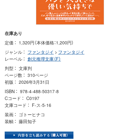
在庫あり
定価
1,320円（本体価格：1,200円）
ジャンル
ファンタジイ
>
ファンタジイ
レーベル
創元推理文庫（F）
判型
文庫判
ページ数
310ページ
初版
2026年3月31日
ISBN
978-4-488-50317-8
Cコード
C0197
文庫コード
F-ス-5-16
装画
ゴトーヒナコ
装幀
藤田知子