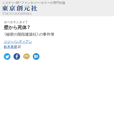
ミステリ・SF・ファンタジー・ホラーの専門出版
TOKYO SOGENSHA
カベカラシタイ？
壁から死体？
〈秘密の階段建築社〉の事件簿
ジジ・パンディアン
鈴木美朋
訳