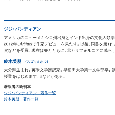
ジジ・パンディアン
アメリカのニューメキシコ州出身とインド出身の文化人類学
2012年、
Artifact
で作家デビューを果たす。以後、同書を第1作としたJaya 
賞などを受賞。現在は夫とともに、北カリフォルニアに暮ら
鈴木美朋
（スズキミホウ）
大分県生まれ。英米文学翻訳家。早稲田大学第一文学部卒。訳
授業をはじめます。』などがある。
著訳者の既刊本
ジジ・パンディアン 著作一覧
鈴木美朋 著作一覧