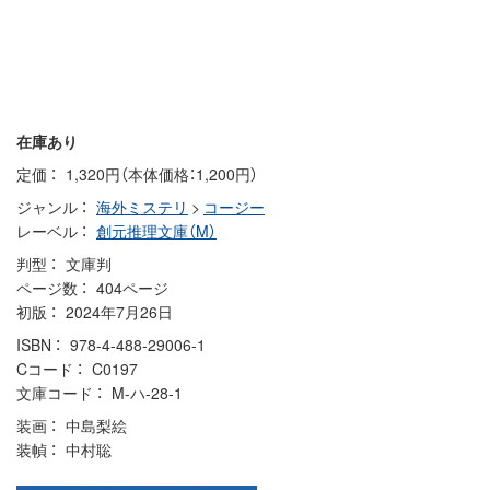
在庫あり
定価
1,320円（本体価格：1,200円）
ジャンル
海外ミステリ
>
コージー
レーベル
創元推理文庫（M）
判型
文庫判
ページ数
404ページ
初版
2024年7月26日
ISBN
978-4-488-29006-1
Cコード
C0197
文庫コード
M-ハ-28-1
装画
中島梨絵
装幀
中村聡