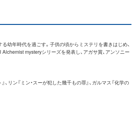
する幼年時代を過ごす。子供の頃からミステリを書きはじめ、
al Alchemist mysteryシリーズを発表し、アガサ賞、アンソニー
』、リン『ミン・スーが犯した幾千もの罪』、ガルマス『化学の