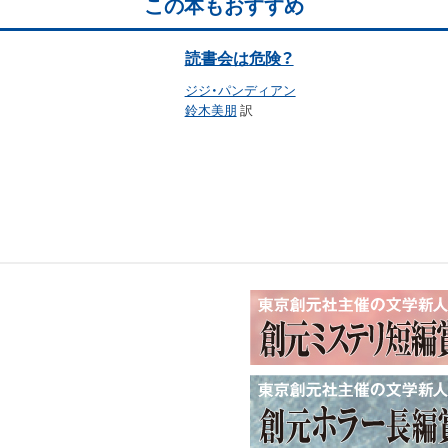
この本もおすすめ
読書会は危険？
ジジ・パンディアン
鈴木美朋
訳